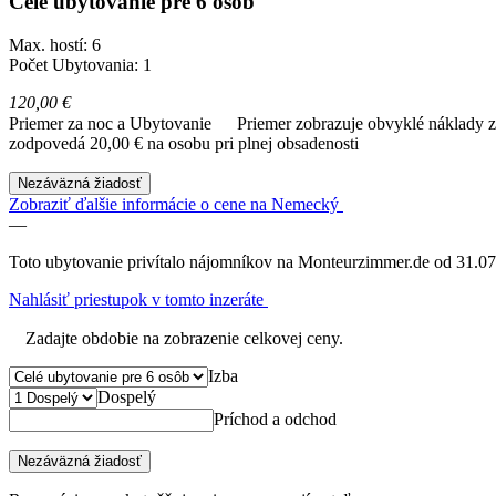
Celé ubytovanie pre 6 osôb
Max. hostí: 6
Počet Ubytovania: 1
120,00 €
Priemer za noc a Ubytovanie
Priemer zobrazuje obvyklé náklady za
zodpovedá 20,00 € na osobu pri plnej obsadenosti
Nezáväzná žiadosť
Zobraziť ďalšie informácie o cene na Nemecký
—
Toto ubytovanie privítalo nájomníkov na Monteurzimmer.de od 31.07
Nahlásiť priestupok v tomto inzeráte
Zadajte obdobie na zobrazenie celkovej ceny.
Izba
Dospelý
Príchod a odchod
Nezáväzná žiadosť