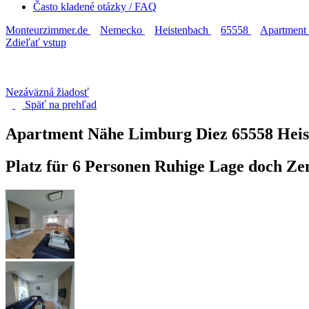
Často kladené otázky / FAQ
Monteurzimmer.de
Nemecko
Heistenbach
65558
Apartment
Zdieľať vstup
Nezáväzná žiadosť
Späť na
prehľad
Apartment Nähe Limburg Diez
65558 Hei
Platz für 6 Personen Ruhige Lage doch Z