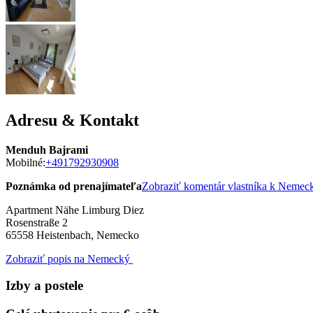
Adresu & Kontakt
Menduh Bajrami
Mobilné:
+491792930908
Poznámka od prenajímateľa
Zobraziť komentár vlastníka k Neme
Apartment Nähe Limburg Diez
Rosenstraße 2
65558
Heistenbach, Nemecko
Zobraziť popis na Nemecký
Izby a postele