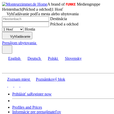
A brand of
Mediengruppe
Heistenbach
|
Príchod a odchod
|
1 Hosť
Vyhľadávanie podľa mesta alebo ubytovania
Destinácia
Príchod a odchod
Hostia
Vyhľadávanie
Prenájom ubytovania
English
Deutsch
Polski
Slovensky
Zoznam miest
Poznámkový blok
Prihlásiť sa
Register now
Profiles and Prices
Informácie pre prenajímateľov