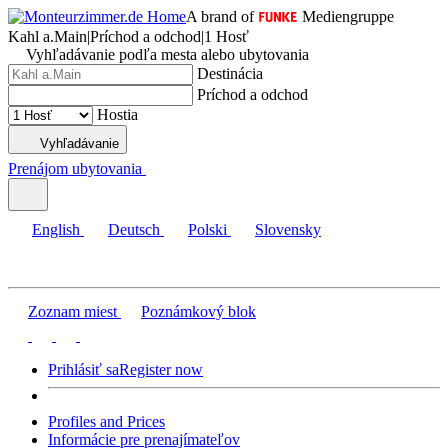
A brand of
Mediengruppe
Kahl a.Main
|
Príchod a odchod
|
1 Hosť
Vyhľadávanie podľa mesta alebo ubytovania
Destinácia
Príchod a odchod
Hostia
Vyhľadávanie
Prenájom ubytovania
English
Deutsch
Polski
Slovensky
Zoznam miest
Poznámkový blok
Prihlásiť sa
Register now
Profiles and Prices
Informácie pre prenajímateľov