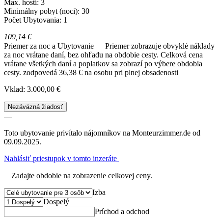
Max. hostí: 3
Minimálny pobyt (noci): 30
Počet Ubytovania: 1
109,14 €
Priemer za noc a Ubytovanie
Priemer zobrazuje obvyklé náklady
za noc vrátane daní, bez ohľadu na obdobie cesty. Celková cena
vrátane všetkých daní a poplatkov sa zobrazí po výbere obdobia
cesty.
zodpovedá 36,38 € na osobu pri plnej obsadenosti
Vklad: 3.000,00 €
Nezáväzná žiadosť
—
Toto ubytovanie privítalo nájomníkov na Monteurzimmer.de od
09.09.2025.
Nahlásiť priestupok v tomto inzeráte
Zadajte obdobie na zobrazenie celkovej ceny.
Izba
Dospelý
Príchod a odchod