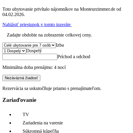
Toto ubytovanie privítalo nájomníkov na Monteurzimmer.de od
04.02.2026.
Nahlásiť priestupok v tomto inzeráte
Zadajte obdobie na zobrazenie celkovej ceny.
Izba
Dospelý
Príchod a odchod
Minimálna doba prenájmu: 4 nocí
Nezáväzná žiadosť
Rezervácia sa uskutočňuje priamo s prenajímateľom.
Zariaďovanie
TV
Zariadenia na varenie
Súkromná kúpeľňa