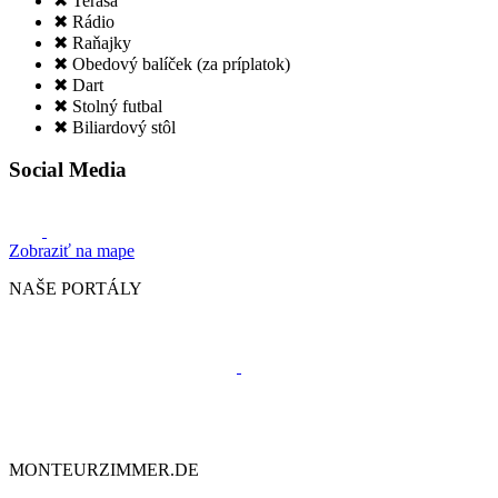
✖ Terasa
✖ Rádio
✖ Raňajky
✖ Obedový balíček (za príplatok)
✖ Dart
✖ Stolný futbal
✖ Biliardový stôl
Social Media
Zobraziť na mape
NAŠE PORTÁLY
MONTEURZIMMER.DE