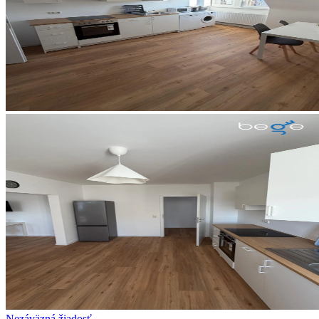
Nezáväzná žiadosť