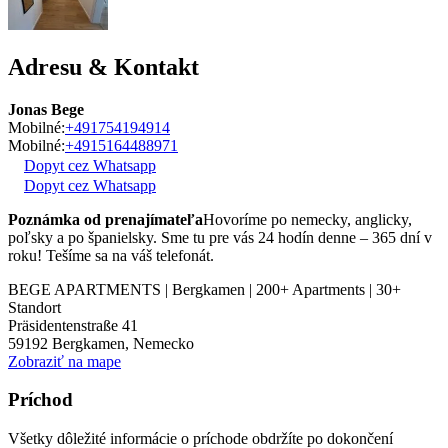
Adresu & Kontakt
Jonas Bege
Mobilné:
+491754194914
Mobilné:
+4915164488971
Dopyt cez Whatsapp
Dopyt cez Whatsapp
Poznámka od prenajímateľa
Hovoríme po nemecky, anglicky,
poľsky a po španielsky. Sme tu pre vás 24 hodín denne – 365 dní v
roku! Tešíme sa na váš telefonát.
BEGE APARTMENTS | Bergkamen | 200+ Apartments | 30+
Standort
Präsidentenstraße 41
59192
Bergkamen, Nemecko
Zobraziť na mape
Príchod
Všetky dôležité informácie o príchode obdržíte po dokončení