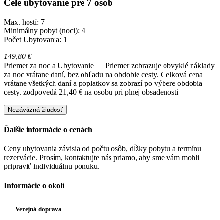
Celé ubytovanie pre 7 osôb
Max. hostí: 7
Minimálny pobyt (noci): 4
Počet Ubytovania: 1
149,80 €
Priemer za noc a Ubytovanie
Priemer zobrazuje obvyklé náklady
za noc vrátane daní, bez ohľadu na obdobie cesty. Celková cena
vrátane všetkých daní a poplatkov sa zobrazí po výbere obdobia
cesty.
zodpovedá 21,40 € na osobu pri plnej obsadenosti
Nezáväzná žiadosť
Ďalšie informácie o cenách
Ceny ubytovania závisia od počtu osôb, dĺžky pobytu a termínu
rezervácie. Prosím, kontaktujte nás priamo, aby sme vám mohli
pripraviť individuálnu ponuku.
Informácie o okolí
Verejná doprava