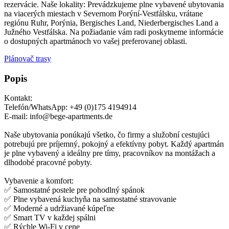
rezervácie. Naše lokality: Prevádzkujeme plne vybavené ubytovania
na viacerých miestach v Severnom Porýní-Vestfálsku, vrátane
regiónu Ruhr, Porýnia, Bergisches Land, Niederbergisches Land a
Južného Vestfálska. Na požiadanie vám radi poskytneme informácie
o dostupných apartmánoch vo vašej preferovanej oblasti.
Plánovač trasy
Popis
Kontakt:
Telefón/WhatsApp: +49 (0)175 4194914
E-mail: info@bege-apartments.de
Naše ubytovania ponúkajú všetko, čo firmy a služobní cestujúci
potrebujú pre príjemný, pokojný a efektívny pobyt. Každý apartmán
je plne vybavený a ideálny pre tímy, pracovníkov na montážach a
dlhodobé pracovné pobyty.
Vybavenie a komfort:
✅ Samostatné postele pre pohodlný spánok
✅ Plne vybavená kuchyňa na samostatné stravovanie
✅ Moderné a udržiavané kúpeľne
✅ Smart TV v každej spálni
✅ Rýchle Wi-Fi v cene