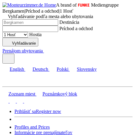
A brand of
Mediengruppe
Bergkamen
|
Príchod a odchod
|
1 Hosť
Vyhľadávanie podľa mesta alebo ubytovania
Destinácia
Príchod a odchod
Hostia
Vyhľadávanie
Prenájom ubytovania
English
Deutsch
Polski
Slovensky
Zoznam miest
Poznámkový blok
Prihlásiť sa
Register now
Profiles and Prices
Informácie pre prenajímateľov