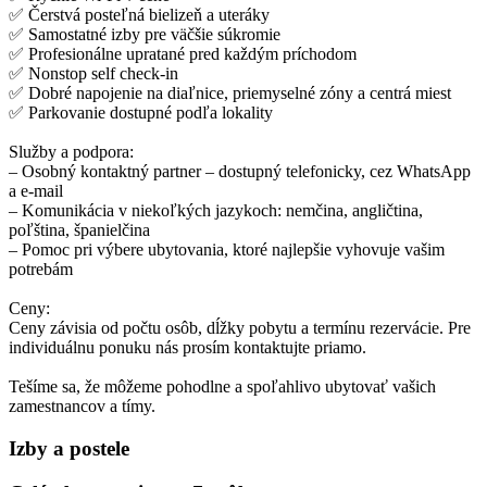
✅ Čerstvá posteľná bielizeň a uteráky
✅ Samostatné izby pre väčšie súkromie
✅ Profesionálne upratané pred každým príchodom
✅ Nonstop self check-in
✅ Dobré napojenie na diaľnice, priemyselné zóny a centrá miest
✅ Parkovanie dostupné podľa lokality
Služby a podpora:
– Osobný kontaktný partner – dostupný telefonicky, cez WhatsApp
a e-mail
– Komunikácia v niekoľkých jazykoch: nemčina, angličtina,
poľština, španielčina
– Pomoc pri výbere ubytovania, ktoré najlepšie vyhovuje vašim
potrebám
Ceny:
Ceny závisia od počtu osôb, dĺžky pobytu a termínu rezervácie. Pre
individuálnu ponuku nás prosím kontaktujte priamo.
Tešíme sa, že môžeme pohodlne a spoľahlivo ubytovať vašich
zamestnancov a tímy.
Izby a postele