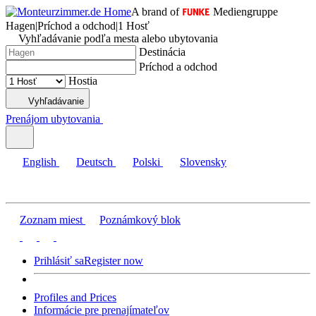
A brand of
Mediengruppe
Hagen
|
Príchod a odchod
|
1 Hosť
Vyhľadávanie podľa mesta alebo ubytovania
Destinácia
Príchod a odchod
Hostia
Vyhľadávanie
Prenájom ubytovania
English
Deutsch
Polski
Slovensky
Zoznam miest
Poznámkový blok
Prihlásiť sa
Register now
Profiles and Prices
Informácie pre prenajímateľov