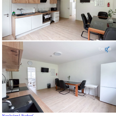
Nezáväzná žiadosť