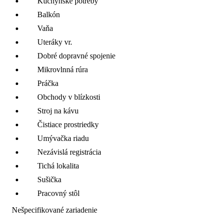
Kuchynské potreby
Balkón
Vaňa
Uteráky vr.
Dobré dopravné spojenie
Mikrovlnná rúra
Práčka
Obchody v blízkosti
Stroj na kávu
Čistiace prostriedky
Umývačka riadu
Nezávislá registrácia
Tichá lokalita
Sušička
Pracovný stôl
Nešpecifikované zariadenie