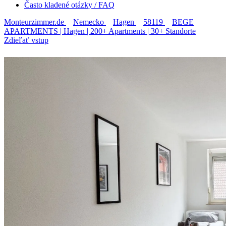
Často kladené otázky / FAQ
Monteurzimmer.de
Nemecko
Hagen
58119
BEGE
APARTMENTS | Hagen | 200+ Apartments | 30+ Standorte
Zdieľať vstup