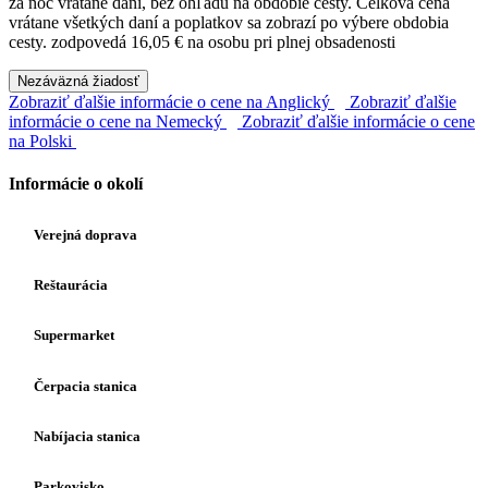
za noc vrátane daní, bez ohľadu na obdobie cesty. Celková cena
vrátane všetkých daní a poplatkov sa zobrazí po výbere obdobia
cesty.
zodpovedá 16,05 € na osobu pri plnej obsadenosti
Nezáväzná žiadosť
Zobraziť ďalšie informácie o cene na Anglický
Zobraziť ďalšie
informácie o cene na Nemecký
Zobraziť ďalšie informácie o cene
na Polski
Informácie o okolí
Verejná doprava
Reštaurácia
Supermarket
Čerpacia stanica
Nabíjacia stanica
Parkovisko