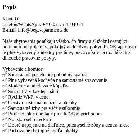
Popis
Kontakt:
Telefón/WhatsApp: +49 (0)175 4194914
E-mail: info@bege-apartments.de
Naše ubytovania ponúkajú všetko, čo firmy a služobní cestujúci
potrebujú pre príjemný, pokojný a efektívny pobyt. Každý apartmán
je plne vybavený a ideálny pre tímy, pracovníkov na montážach a
dlhodobé pracovné pobyty.
Vybavenie a komfort:
✅ Samostatné postele pre pohodlný spánok
✅ Plne vybavená kuchyňa na samostatné stravovanie
✅ Moderné a udržiavané kúpeľne
✅ Smart TV v každej spálni
✅ Rýchle Wi-Fi v cene
✅ Čerstvá posteľná bielizeň a uteráky
✅ Samostatné izby pre väčšie súkromie
✅ Profesionálne upratané pred každým príchodom
✅ Nonstop self check-in
✅ Dobré napojenie na diaľnice, priemyselné zóny a centrá miest
✅ Parkovanie dostupné podľa lokality