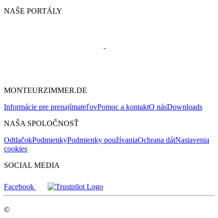
NAŠE PORTÁLY
MONTEURZIMMER.DE
Informácie pre prenajímateľov
Pomoc a kontakt
O nás
Downloads
NAŠA SPOLOČNOSŤ
Odtlačok
Podmienky
Podmienky používania
Ochrana dát
Nastavenia
cookies
SOCIAL MEDIA
Facebook
©