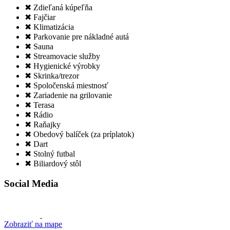
✖ Zdieľaná kúpeľňa
✖ Fajčiar
✖ Klimatizácia
✖ Parkovanie pre nákladné autá
✖ Sauna
✖ Streamovacie služby
✖ Hygienické výrobky
✖ Skrinka/trezor
✖ Spoločenská miestnosť
✖ Zariadenie na grilovanie
✖ Terasa
✖ Rádio
✖ Raňajky
✖ Obedový balíček (za príplatok)
✖ Dart
✖ Stolný futbal
✖ Biliardový stôl
Social Media
Zobraziť na mape