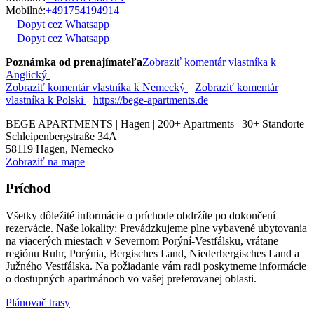
Mobilné:
+491754194914
Dopyt cez Whatsapp
Dopyt cez Whatsapp
Poznámka od prenajímateľa
Zobraziť komentár vlastníka k
Anglický
Zobraziť komentár vlastníka k Nemecký
Zobraziť komentár
vlastníka k Polski
https://bege-apartments.de
BEGE APARTMENTS | Hagen | 200+ Apartments | 30+ Standorte
Schleipenbergstraße 34A
58119
Hagen, Nemecko
Zobraziť na mape
Príchod
Všetky dôležité informácie o príchode obdržíte po dokončení
rezervácie. Naše lokality: Prevádzkujeme plne vybavené ubytovania
na viacerých miestach v Severnom Porýní-Vestfálsku, vrátane
regiónu Ruhr, Porýnia, Bergisches Land, Niederbergisches Land a
Južného Vestfálska. Na požiadanie vám radi poskytneme informácie
o dostupných apartmánoch vo vašej preferovanej oblasti.
Plánovač trasy