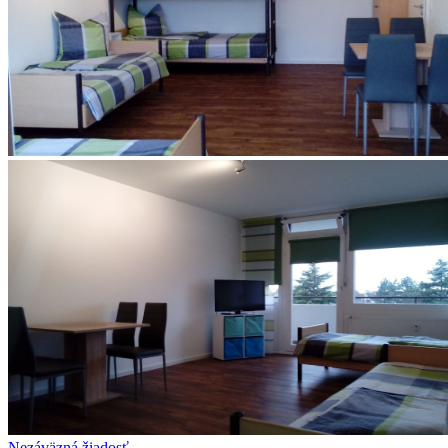
Nezáväzná žiadosť