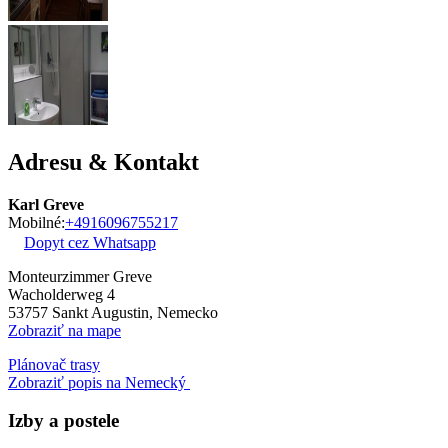
Adresu & Kontakt
Karl Greve
Mobilné:
+4916096755217
Dopyt cez Whatsapp
Monteurzimmer Greve
Wacholderweg 4
53757
Sankt Augustin, Nemecko
Zobraziť na mape
Plánovač trasy
Zobraziť popis na Nemecký
Izby a postele