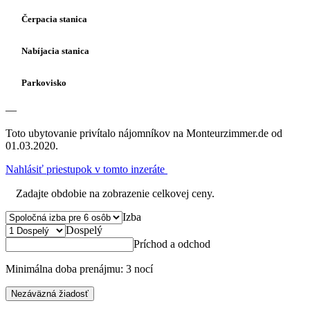
Čerpacia stanica
Nabíjacia stanica
Parkovisko
—
Toto ubytovanie privítalo nájomníkov na Monteurzimmer.de od
01.03.2020.
Nahlásiť priestupok v tomto inzeráte
Zadajte obdobie na zobrazenie celkovej ceny.
Izba
Dospelý
Príchod a odchod
Minimálna doba prenájmu: 3 nocí
Nezáväzná žiadosť