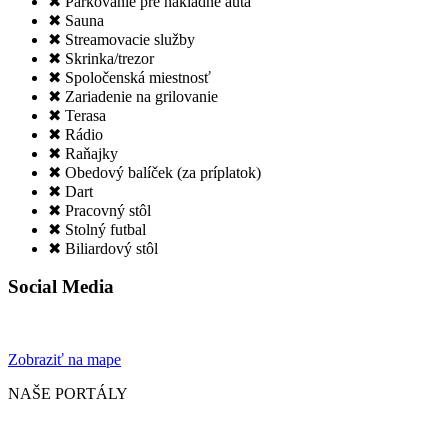
✖ Parkovanie pre nákladné autá
✖ Sauna
✖ Streamovacie služby
✖ Skrinka/trezor
✖ Spoločenská miestnosť
✖ Zariadenie na grilovanie
✖ Terasa
✖ Rádio
✖ Raňajky
✖ Obedový balíček (za príplatok)
✖ Dart
✖ Pracovný stôl
✖ Stolný futbal
✖ Biliardový stôl
Social Media
Zobraziť na mape
NAŠE PORTÁLY