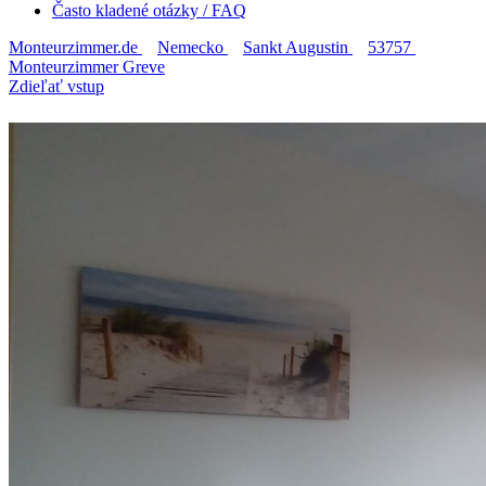
Často kladené otázky / FAQ
Monteurzimmer.de
Nemecko
Sankt Augustin
53757
Monteurzimmer Greve
Zdieľať vstup