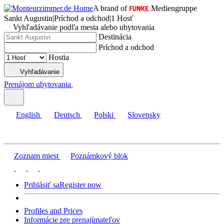
A brand of
Mediengruppe
Sankt Augustin
|
Príchod a odchod
|
1 Hosť
Vyhľadávanie podľa mesta alebo ubytovania
Destinácia
Príchod a odchod
Hostia
Vyhľadávanie
Prenájom ubytovania
English
Deutsch
Polski
Slovensky
Zoznam miest
Poznámkový blok
Prihlásiť sa
Register now
Profiles and Prices
Informácie pre prenajímateľov