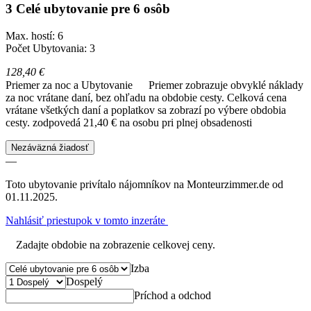
3 Celé ubytovanie pre 6 osôb
Max. hostí: 6
Počet Ubytovania: 3
128,40 €
Priemer za noc a Ubytovanie
Priemer zobrazuje obvyklé náklady
za noc vrátane daní, bez ohľadu na obdobie cesty. Celková cena
vrátane všetkých daní a poplatkov sa zobrazí po výbere obdobia
cesty.
zodpovedá 21,40 € na osobu pri plnej obsadenosti
Nezáväzná žiadosť
—
Toto ubytovanie privítalo nájomníkov na Monteurzimmer.de od
01.11.2025.
Nahlásiť priestupok v tomto inzeráte
Zadajte obdobie na zobrazenie celkovej ceny.
Izba
Dospelý
Príchod a odchod