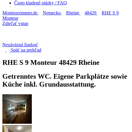
Často kladené otázky / FAQ
Monteurzimmer.de
Nemecko
Rheine
48429
RHE S 9
Monteur
Zdieľať vstup
Nezáväzná žiadosť
Späť na
prehľad
RHE S 9 Monteur
48429 Rheine
Getrenntes WC. Eigene Parkplätze sowie
Küche inkl. Grundausstattung.