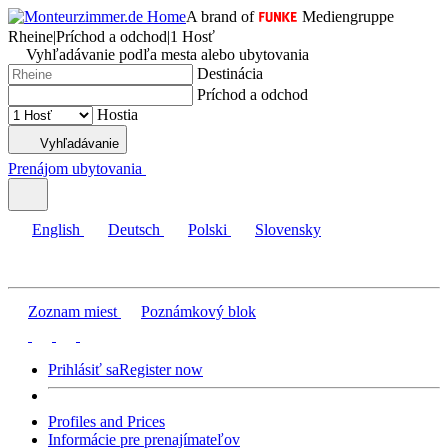
A brand of
Mediengruppe
Rheine
|
Príchod a odchod
|
1 Hosť
Vyhľadávanie podľa mesta alebo ubytovania
Destinácia
Príchod a odchod
Hostia
Vyhľadávanie
Prenájom ubytovania
English
Deutsch
Polski
Slovensky
Zoznam miest
Poznámkový blok
Prihlásiť sa
Register now
Profiles and Prices
Informácie pre prenajímateľov