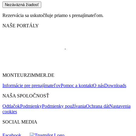
Nezáväzná žiadosť
Rezervácia sa uskutočňuje priamo s prenajímateľom.
NAŠE PORTÁLY
MONTEURZIMMER.DE
Informácie pre prenajímateľov
Pomoc a kontakt
O nás
Downloads
NAŠA SPOLOČNOSŤ
Odtlačok
Podmienky
Podmienky používania
Ochrana dát
Nastavenia
cookies
SOCIAL MEDIA
Facebook