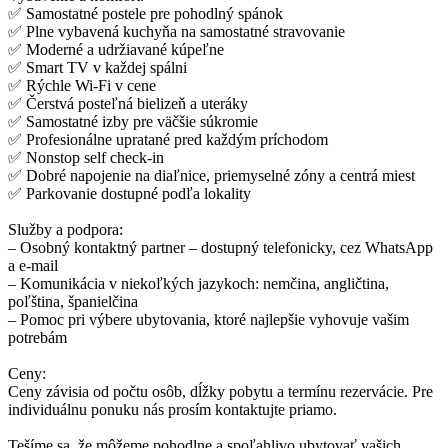
✅ Samostatné postele pre pohodlný spánok
✅ Plne vybavená kuchyňa na samostatné stravovanie
✅ Moderné a udržiavané kúpeľne
✅ Smart TV v každej spálni
✅ Rýchle Wi-Fi v cene
✅ Čerstvá posteľná bielizeň a uteráky
✅ Samostatné izby pre väčšie súkromie
✅ Profesionálne upratané pred každým príchodom
✅ Nonstop self check-in
✅ Dobré napojenie na diaľnice, priemyselné zóny a centrá miest
✅ Parkovanie dostupné podľa lokality
Služby a podpora:
– Osobný kontaktný partner – dostupný telefonicky, cez WhatsApp
a e-mail
– Komunikácia v niekoľkých jazykoch: nemčina, angličtina,
poľština, španielčina
– Pomoc pri výbere ubytovania, ktoré najlepšie vyhovuje vašim
potrebám
Ceny:
Ceny závisia od počtu osôb, dĺžky pobytu a termínu rezervácie. Pre
individuálnu ponuku nás prosím kontaktujte priamo.
Tešíme sa, že môžeme pohodlne a spoľahlivo ubytovať vašich