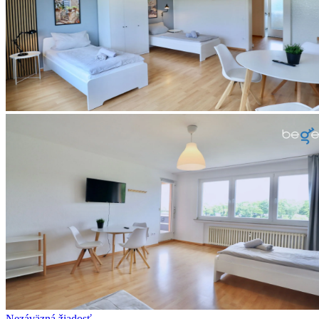
Nezáväzná žiadosť