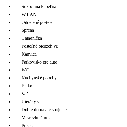
Súkromná kúpeľňa
W-LAN
Oddelené postele
Sprcha
Chladnička
Posteľná bielizeň vr.
Kanvica
Parkovisko pre auto
WC
Kuchynské potreby
Balkón
Vaňa
Uteráky vr.
Dobré dopravné spojenie
Mikrovlnná rúra
Práčka