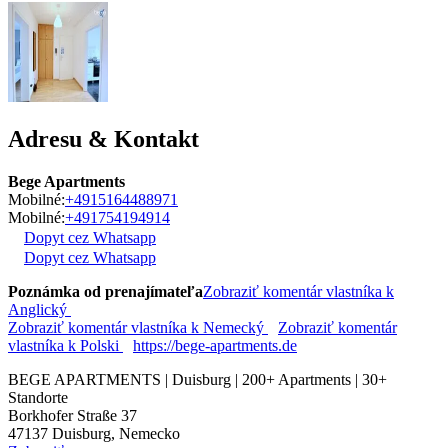
Adresu & Kontakt
Bege Apartments
Mobilné:
+4915164488971
Mobilné:
+491754194914
Dopyt cez Whatsapp
Dopyt cez Whatsapp
Poznámka od prenajímateľa
Zobraziť komentár vlastníka k
Anglický
Zobraziť komentár vlastníka k Nemecký
Zobraziť komentár
vlastníka k Polski
https://bege-apartments.de
BEGE APARTMENTS | Duisburg | 200+ Apartments | 30+
Standorte
Borkhofer Straße 37
47137
Duisburg, Nemecko