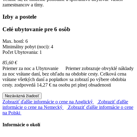
zamestnancov a tímy.
Izby a postele
Celé ubytovanie pre 6 osôb
Max. hostí: 6
Minimálny pobyt (noci): 4
Počet Ubytovania: 1
85,60 €
Priemer za noc a Ubytovanie
Priemer zobrazuje obvyklé náklady
za noc vrátane daní, bez ohľadu na obdobie cesty. Celková cena
vrátane všetkých daní a poplatkov sa zobrazí po výbere obdobia
cesty.
zodpovedá 14,27 € na osobu pri plnej obsadenosti
Nezáväzná žiadosť
Zobraziť ďalšie informácie o cene na Anglický
Zobraziť ďalšie
informácie o cene na Nemecký
Zobraziť ďalšie informácie o cene
na Polski
Informácie o okolí