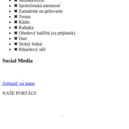
✖ Skrinka/trezor
✖ Spoločenská miestnosť
✖ Zariadenie na grilovanie
✖ Terasa
✖ Rádio
✖ Raňajky
✖ Obedový balíček (za príplatok)
✖ Dart
✖ Stolný futbal
✖ Biliardový stôl
Social Media
Zobraziť na mape
NAŠE PORTÁLY