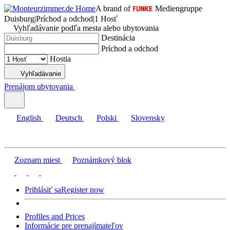
A brand of
Mediengruppe
Duisburg
|
Príchod a odchod
|
1 Hosť
Vyhľadávanie podľa mesta alebo ubytovania
Destinácia
Príchod a odchod
Hostia
Vyhľadávanie
Prenájom ubytovania
English
Deutsch
Polski
Slovensky
Zoznam miest
Poznámkový blok
Prihlásiť sa
Register now
Profiles and Prices
Informácie pre prenajímateľov