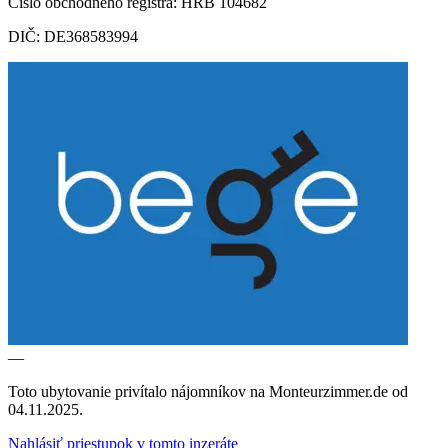
Číslo obchodného registra: HRB 104682
DIČ: DE368583994
—
Toto ubytovanie privítalo nájomníkov na Monteurzimmer.de od
04.11.2025.
Nahlásiť priestupok v tomto inzeráte