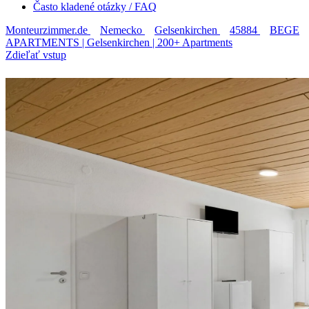
Často kladené otázky / FAQ
Monteurzimmer.de
Nemecko
Gelsenkirchen
45884
BEGE
APARTMENTS | Gelsenkirchen | 200+ Apartments
Zdieľať vstup