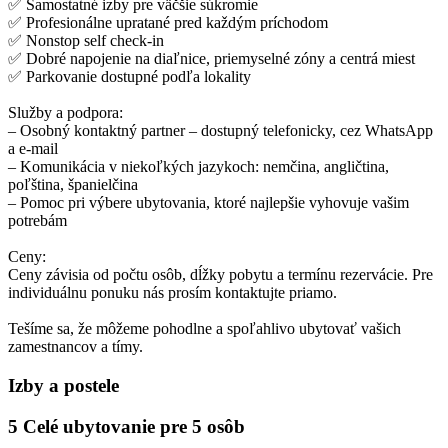
✅ Samostatné izby pre väčšie súkromie
✅ Profesionálne upratané pred každým príchodom
✅ Nonstop self check-in
✅ Dobré napojenie na diaľnice, priemyselné zóny a centrá miest
✅ Parkovanie dostupné podľa lokality
Služby a podpora:
– Osobný kontaktný partner – dostupný telefonicky, cez WhatsApp
a e-mail
– Komunikácia v niekoľkých jazykoch: nemčina, angličtina,
poľština, španielčina
– Pomoc pri výbere ubytovania, ktoré najlepšie vyhovuje vašim
potrebám
Ceny:
Ceny závisia od počtu osôb, dĺžky pobytu a termínu rezervácie. Pre
individuálnu ponuku nás prosím kontaktujte priamo.
Tešíme sa, že môžeme pohodlne a spoľahlivo ubytovať vašich
zamestnancov a tímy.
Izby a postele
5 Celé ubytovanie pre 5 osôb