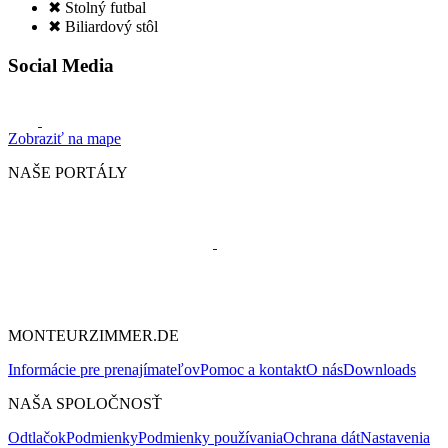
✖ Stolný futbal
✖ Biliardový stôl
Social Media
Zobraziť na mape
NAŠE PORTÁLY
MONTEURZIMMER.DE
Informácie pre prenajímateľov
Pomoc a kontakt
O nás
Downloads
NAŠA SPOLOČNOSŤ
Odtlačok
Podmienky
Podmienky používania
Ochrana dát
Nastavenia