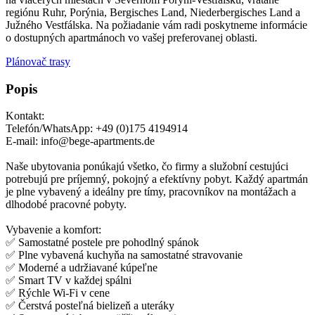
regiónu Ruhr, Porýnia, Bergisches Land, Niederbergisches Land a
Južného Vestfálska. Na požiadanie vám radi poskytneme informácie
o dostupných apartmánoch vo vašej preferovanej oblasti.
Plánovač trasy
Popis
Kontakt:
Telefón/WhatsApp: +49 (0)175 4194914
E-mail: info@bege-apartments.de
Naše ubytovania ponúkajú všetko, čo firmy a služobní cestujúci
potrebujú pre príjemný, pokojný a efektívny pobyt. Každý apartmán
je plne vybavený a ideálny pre tímy, pracovníkov na montážach a
dlhodobé pracovné pobyty.
Vybavenie a komfort:
✅ Samostatné postele pre pohodlný spánok
✅ Plne vybavená kuchyňa na samostatné stravovanie
✅ Moderné a udržiavané kúpeľne
✅ Smart TV v každej spálni
✅ Rýchle Wi-Fi v cene
✅ Čerstvá posteľná bielizeň a uteráky