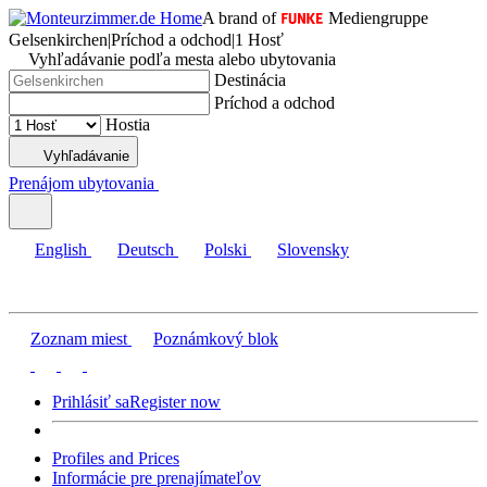
A brand of
Mediengruppe
Gelsenkirchen
|
Príchod a odchod
|
1 Hosť
Vyhľadávanie podľa mesta alebo ubytovania
Destinácia
Príchod a odchod
Hostia
Vyhľadávanie
Prenájom ubytovania
English
Deutsch
Polski
Slovensky
Zoznam miest
Poznámkový blok
Prihlásiť sa
Register now
Profiles and Prices
Informácie pre prenajímateľov