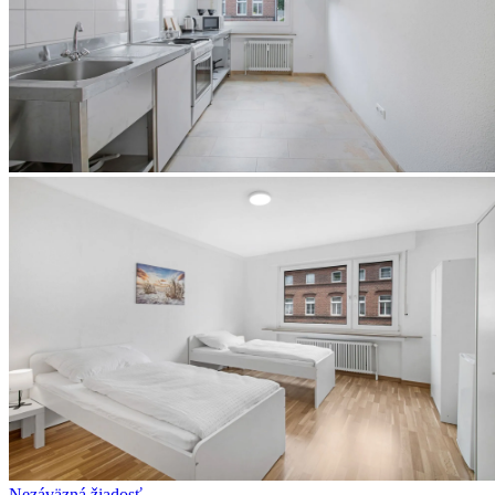
Nezáväzná žiadosť