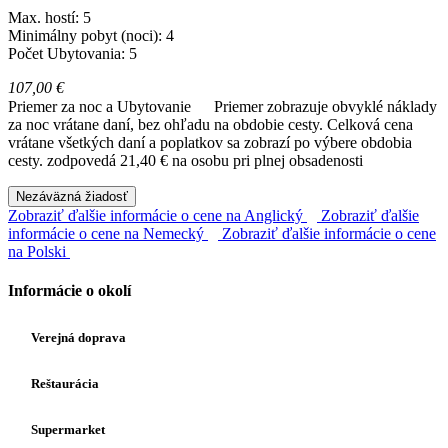
Max. hostí: 5
Minimálny pobyt (noci): 4
Počet Ubytovania: 5
107,00 €
Priemer za noc a Ubytovanie
Priemer zobrazuje obvyklé náklady
za noc vrátane daní, bez ohľadu na obdobie cesty. Celková cena
vrátane všetkých daní a poplatkov sa zobrazí po výbere obdobia
cesty.
zodpovedá 21,40 € na osobu pri plnej obsadenosti
Nezáväzná žiadosť
Zobraziť ďalšie informácie o cene na Anglický
Zobraziť ďalšie
informácie o cene na Nemecký
Zobraziť ďalšie informácie o cene
na Polski
Informácie o okolí
Verejná doprava
Reštaurácia
Supermarket