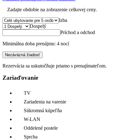
Zadajte obdobie na zobrazenie celkovej ceny.
Izba
Dospelý
Príchod a odchod
Minimálna doba prenájmu: 4 nocí
Nezáväzná žiadosť
Rezervácia sa uskutočňuje priamo s prenajímateľom.
Zariaďovanie
TV
Zariadenia na varenie
Súkromná kúpeľňa
W-LAN
Oddelené postele
Sprcha