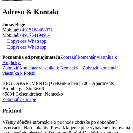
Adresu & Kontakt
Jonas Bege
Mobilné:
+4915164488971
Mobilné:
+491754194914
Dopyt cez Whatsapp
Dopyt cez Whatsapp
Poznámka od prenajímateľa
Zobraziť komentár vlastníka k
Anglický
Zobraziť komentár vlastníka k Nemecký
Zobraziť komentár
vlastníka k Polski
BEGE APARTMENTS | Gelsenkirchen | 200+ Apartments
Bromberger Straße 66
45884
Gelsenkirchen, Nemecko
Zobraziť na mape
Príchod
Všetky dôležité informácie o príchode obdržíte po dokončení
rezervácie. Naše lokality: Prevádzkujeme plne vybavené ubytovania
na viacerých miestach v Severnom Porýní-Vestfálsku, vrátane