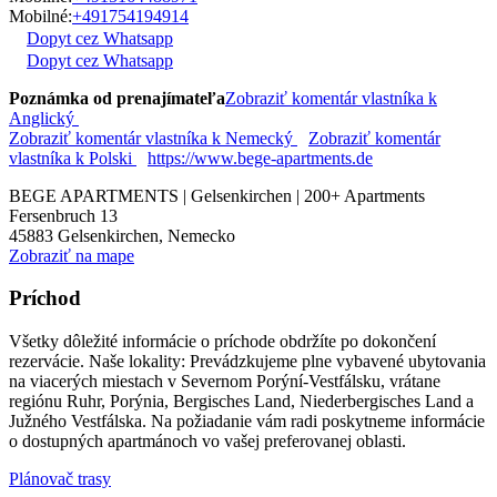
Mobilné:
+491754194914
Dopyt cez Whatsapp
Dopyt cez Whatsapp
Poznámka od prenajímateľa
Zobraziť komentár vlastníka k
Anglický
Zobraziť komentár vlastníka k Nemecký
Zobraziť komentár
vlastníka k Polski
https://www.bege-apartments.de
BEGE APARTMENTS | Gelsenkirchen | 200+ Apartments
Fersenbruch 13
45883
Gelsenkirchen, Nemecko
Zobraziť na mape
Príchod
Všetky dôležité informácie o príchode obdržíte po dokončení
rezervácie. Naše lokality: Prevádzkujeme plne vybavené ubytovania
na viacerých miestach v Severnom Porýní-Vestfálsku, vrátane
regiónu Ruhr, Porýnia, Bergisches Land, Niederbergisches Land a
Južného Vestfálska. Na požiadanie vám radi poskytneme informácie
o dostupných apartmánoch vo vašej preferovanej oblasti.
Plánovač trasy