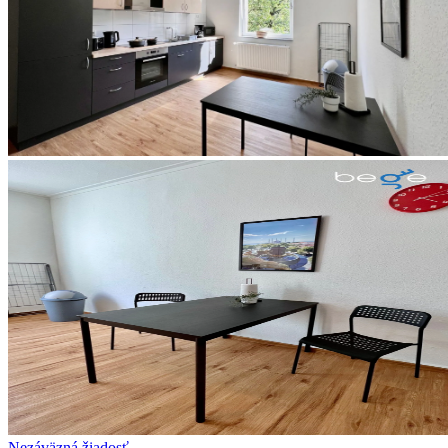
Nezáväzná žiadosť