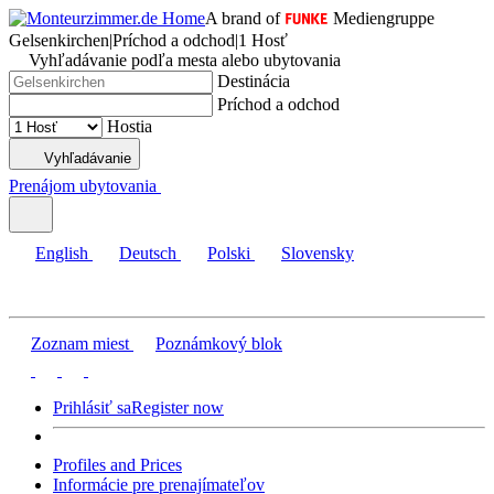
A brand of
Mediengruppe
Gelsenkirchen
|
Príchod a odchod
|
1 Hosť
Vyhľadávanie podľa mesta alebo ubytovania
Destinácia
Príchod a odchod
Hostia
Vyhľadávanie
Prenájom ubytovania
English
Deutsch
Polski
Slovensky
Zoznam miest
Poznámkový blok
Prihlásiť sa
Register now
Profiles and Prices
Informácie pre prenajímateľov