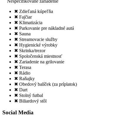
Nešpecifikované zariadenie
✖ Zdieľaná kúpeľňa
✖ Fajčiar
✖ Klimatizácia
✖ Parkovanie pre nákladné autá
✖ Sauna
✖ Streamovacie služby
✖ Hygienické výrobky
✖ Skrinka/trezor
✖ Spoločenská miestnosť
✖ Zariadenie na grilovanie
✖ Terasa
✖ Rádio
✖ Raňajky
✖ Obedový balíček (za príplatok)
✖ Dart
✖ Stolný futbal
✖ Biliardový stôl
Social Media