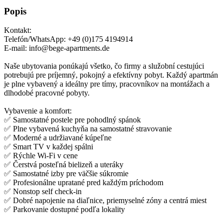
Popis
Kontakt:
Telefón/WhatsApp: +49 (0)175 4194914
E-mail: info@bege-apartments.de
Naše ubytovania ponúkajú všetko, čo firmy a služobní cestujúci
potrebujú pre príjemný, pokojný a efektívny pobyt. Každý apartmán
je plne vybavený a ideálny pre tímy, pracovníkov na montážach a
dlhodobé pracovné pobyty.
Vybavenie a komfort:
✅ Samostatné postele pre pohodlný spánok
✅ Plne vybavená kuchyňa na samostatné stravovanie
✅ Moderné a udržiavané kúpeľne
✅ Smart TV v každej spálni
✅ Rýchle Wi-Fi v cene
✅ Čerstvá posteľná bielizeň a uteráky
✅ Samostatné izby pre väčšie súkromie
✅ Profesionálne upratané pred každým príchodom
✅ Nonstop self check-in
✅ Dobré napojenie na diaľnice, priemyselné zóny a centrá miest
✅ Parkovanie dostupné podľa lokality