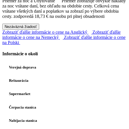
Priemer za noc a Ubytovanie
Priemer zobrazuje obvyklé náklady
za noc vrátane daní, bez ohľadu na obdobie cesty. Celková cena
vrátane všetkých daní a poplatkov sa zobrazí po výbere obdobia
cesty.
zodpovedá 18,73 € na osobu pri plnej obsadenosti
Nezáväzná žiadosť
Zobraziť ďalšie informácie o cene na Anglický
Zobraziť ďalšie
informácie o cene na Nemecký
Zobraziť ďalšie informácie o cene
na Polski
Informácie o okolí
Verejná doprava
Reštaurácia
Supermarket
Čerpacia stanica
Nabíjacia stanica