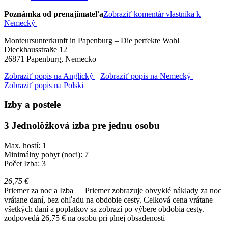
Poznámka od prenajímateľa
Zobraziť komentár vlastníka k
Nemecký
Monteursunterkunft in Papenburg – Die perfekte Wahl
Dieckhausstraße 12
26871
Papenburg, Nemecko
Zobraziť popis na Anglický
Zobraziť popis na Nemecký
Zobraziť popis na Polski
Izby a postele
3 Jednolôžková izba pre jednu osobu
Max. hostí: 1
Minimálny pobyt (noci): 7
Počet Izba: 3
26,75 €
Priemer za noc a Izba
Priemer zobrazuje obvyklé náklady za noc
vrátane daní, bez ohľadu na obdobie cesty. Celková cena vrátane
všetkých daní a poplatkov sa zobrazí po výbere obdobia cesty.
zodpovedá 26,75 € na osobu pri plnej obsadenosti