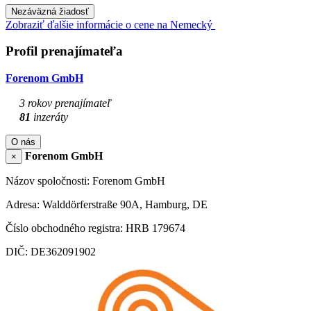
Nezáväzná žiadosť
Zobraziť ďalšie informácie o cene na Nemecký
Profil prenajímateľa
Forenom GmbH
3 rokov prenajímateľ
81
inzeráty
O nás
Forenom GmbH
×
Názov spoločnosti: Forenom GmbH
Adresa: Walddörferstraße 90A, Hamburg, DE
Číslo obchodného registra: HRB 179674
DIČ: DE362091902