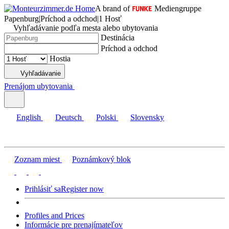
A brand of
Mediengruppe
Papenburg
|
Príchod a odchod
|
1 Hosť
Vyhľadávanie podľa mesta alebo ubytovania
Destinácia
Príchod a odchod
Hostia
Vyhľadávanie
Prenájom ubytovania
English
Deutsch
Polski
Slovensky
Zoznam miest
Poznámkový blok
Prihlásiť sa
Register now
Profiles and Prices
Informácie pre prenajímateľov