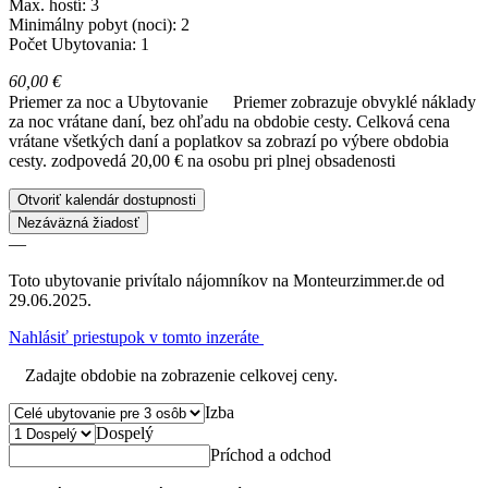
Max. hostí: 3
Minimálny pobyt (noci): 2
Počet Ubytovania: 1
60,00 €
Priemer za noc a Ubytovanie
Priemer zobrazuje obvyklé náklady
za noc vrátane daní, bez ohľadu na obdobie cesty. Celková cena
vrátane všetkých daní a poplatkov sa zobrazí po výbere obdobia
cesty.
zodpovedá 20,00 € na osobu pri plnej obsadenosti
Otvoriť kalendár dostupnosti
Nezáväzná žiadosť
—
Toto ubytovanie privítalo nájomníkov na Monteurzimmer.de od
29.06.2025.
Nahlásiť priestupok v tomto inzeráte
Zadajte obdobie na zobrazenie celkovej ceny.
Izba
Dospelý
Príchod a odchod