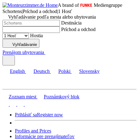
A brand of
Mediengruppe
Schortens
|
Príchod a odchod
|
1 Hosť
Vyhľadávanie podľa mesta alebo ubytovania
Destinácia
Príchod a odchod
Hostia
Vyhľadávanie
Prenájom ubytovania
English
Deutsch
Polski
Slovensky
Zoznam miest
Poznámkový blok
Prihlásiť sa
Register now
Profiles and Prices
Informácie pre prenajímateľov