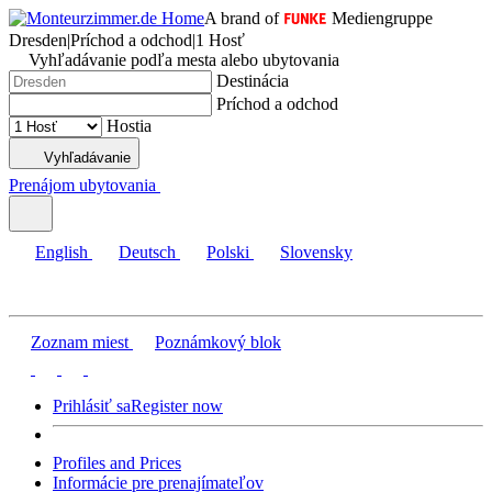
A brand of
Mediengruppe
Dresden
|
Príchod a odchod
|
1 Hosť
Vyhľadávanie podľa mesta alebo ubytovania
Destinácia
Príchod a odchod
Hostia
Vyhľadávanie
Prenájom ubytovania
English
Deutsch
Polski
Slovensky
Zoznam miest
Poznámkový blok
Prihlásiť sa
Register now
Profiles and Prices
Informácie pre prenajímateľov