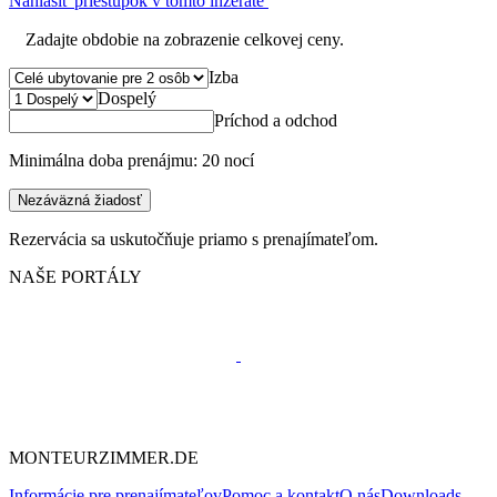
Nahlásiť priestupok v tomto inzeráte
Zadajte obdobie na zobrazenie celkovej ceny.
Izba
Dospelý
Príchod a odchod
Minimálna doba prenájmu: 20 nocí
Nezáväzná žiadosť
Rezervácia sa uskutočňuje priamo s prenajímateľom.
NAŠE PORTÁLY
MONTEURZIMMER.DE
Informácie pre prenajímateľov
Pomoc a kontakt
O nás
Downloads