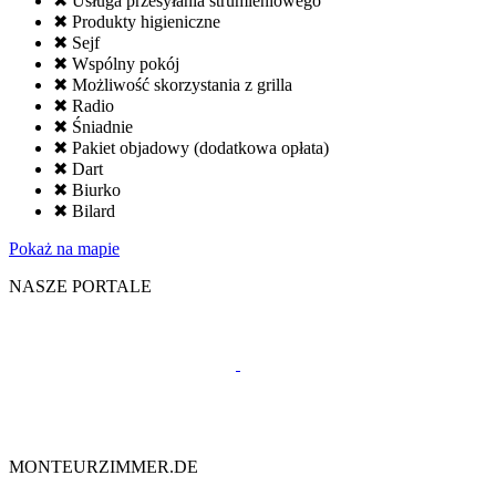
✖ Usługa przesyłania strumieniowego
✖ Produkty higieniczne
✖ Sejf
✖ Wspólny pokój
✖ Możliwość skorzystania z grilla
✖ Radio
✖ Śniadnie
✖ Pakiet objadowy (dodatkowa opłata)
✖ Dart
✖ Biurko
✖ Bilard
Pokaż na mapie
NASZE PORTALE
MONTEURZIMMER.DE