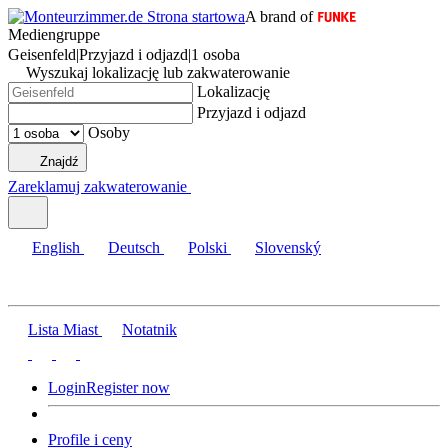
A brand of
Mediengruppe
Geisenfeld
|
Przyjazd i odjazd
|
1 osoba
Wyszukaj lokalizację lub zakwaterowanie
Lokalizację
Przyjazd i odjazd
Osoby
Znajdź
Zareklamuj zakwaterowanie
English
Deutsch
Polski
Slovenský
Lista Miast
Notatnik
Login
Register now
Profile i ceny