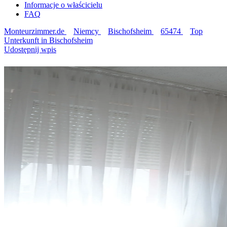
Informacje o właścicielu
FAQ
Monteurzimmer.de
Niemcy
Bischofsheim
65474
Top
Unterkunft in Bischofsheim
Udostępnij wpis