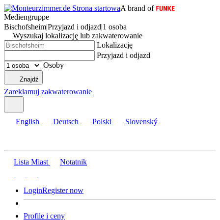
A brand of
Mediengruppe
Bischofsheim
|
Przyjazd i odjazd
|
1 osoba
Wyszukaj lokalizację lub zakwaterowanie
Lokalizację
Przyjazd i odjazd
Osoby
Znajdź
Zareklamuj zakwaterowanie
English
Deutsch
Polski
Slovenský
Lista Miast
Notatnik
Login
Register now
Profile i ceny