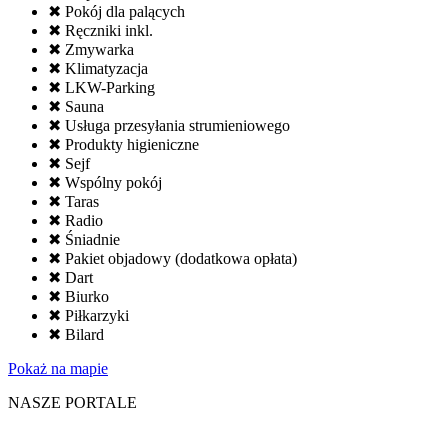
✖ Pokój dla palących
✖ Ręczniki inkl.
✖ Zmywarka
✖ Klimatyzacja
✖ LKW-Parking
✖ Sauna
✖ Usługa przesyłania strumieniowego
✖ Produkty higieniczne
✖ Sejf
✖ Wspólny pokój
✖ Taras
✖ Radio
✖ Śniadnie
✖ Pakiet objadowy (dodatkowa opłata)
✖ Dart
✖ Biurko
✖ Piłkarzyki
✖ Bilard
Pokaż na mapie
NASZE PORTALE