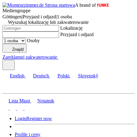
A brand of
Mediengruppe
Göttingen
|
Przyjazd i odjazd
|
1 osoba
Wyszukaj lokalizację lub zakwaterowanie
Lokalizację
Przyjazd i odjazd
Osoby
Znajdź
Zareklamuj zakwaterowanie
English
Deutsch
Polski
Slovenský
Lista Miast
Notatnik
Login
Register now
Profile i ceny