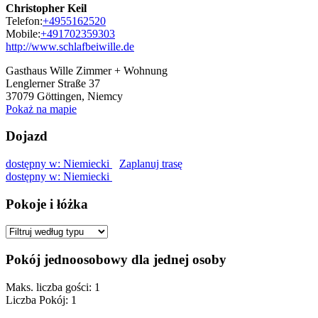
Christopher Keil
Telefon:
+4955162520
Mobile:
+491702359303
http://www.schlafbeiwille.de
Gasthaus Wille Zimmer + Wohnung
Lenglerner Straße 37
37079
Göttingen, Niemcy
Pokaż na mapie
Dojazd
dostępny w: Niemiecki
Zaplanuj trasę
dostępny w: Niemiecki
Pokoje i łóżka
Pokój jednoosobowy dla jednej osoby
Maks. liczba gości: 1
Liczba Pokój: 1