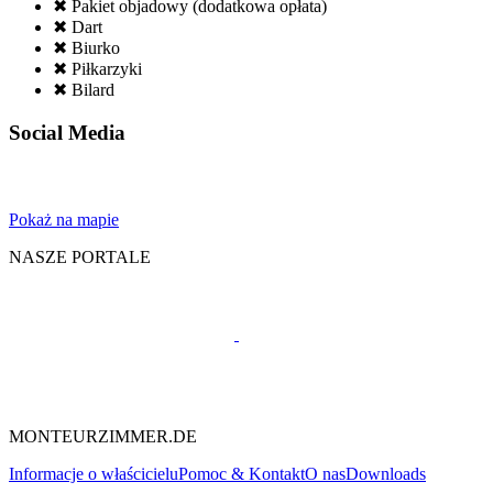
✖ Pakiet objadowy (dodatkowa opłata)
✖ Dart
✖ Biurko
✖ Piłkarzyki
✖ Bilard
Social Media
Pokaż na mapie
NASZE PORTALE
MONTEURZIMMER.DE
Informacje o właścicielu
Pomoc & Kontakt
O nas
Downloads