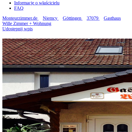
Informacje o właścicielu
FAQ
Monteurzimmer.de
Niemcy
Göttingen
37079
Gasthaus
Wille Zimmer + Wohnung
Udostępnij wpis