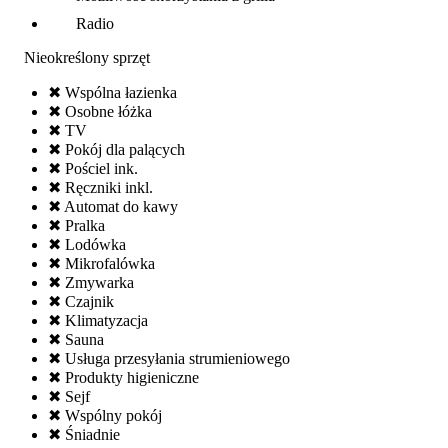
Radio
Nieokreślony sprzęt
✖ Wspólna łazienka
✖ Osobne łóżka
✖ TV
✖ Pokój dla palących
✖ Pościel ink.
✖ Ręczniki inkl.
✖ Automat do kawy
✖ Pralka
✖ Lodówka
✖ Mikrofalówka
✖ Zmywarka
✖ Czajnik
✖ Klimatyzacja
✖ Sauna
✖ Usługa przesyłania strumieniowego
✖ Produkty higieniczne
✖ Sejf
✖ Wspólny pokój
✖ Śniadnie