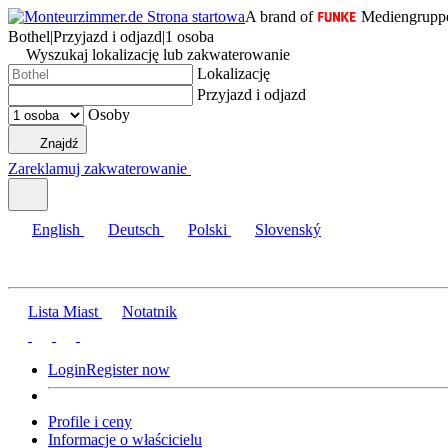
A brand of
Mediengrupp
Bothel
|
Przyjazd i odjazd
|
1 osoba
Wyszukaj lokalizację lub zakwaterowanie
Lokalizację
Przyjazd i odjazd
Osoby
Znajdź
Zareklamuj zakwaterowanie
English
Deutsch
Polski
Slovenský
Lista Miast
Notatnik
Login
Register now
Profile i ceny
Informacje o właścicielu