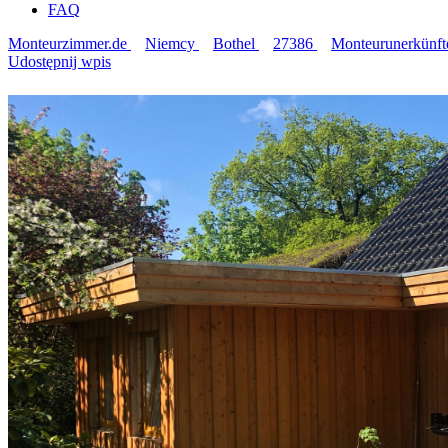
FAQ
Monteurzimmer.de
Niemcy
Bothel
27386
Monteurunerkünft
Udostępnij wpis