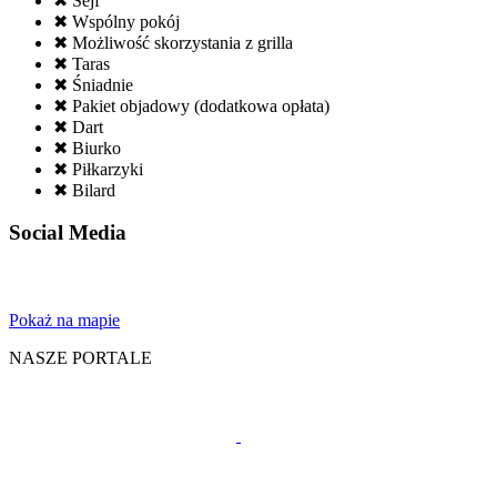
✖ Sejf
✖ Wspólny pokój
✖ Możliwość skorzystania z grilla
✖ Taras
✖ Śniadnie
✖ Pakiet objadowy (dodatkowa opłata)
✖ Dart
✖ Biurko
✖ Piłkarzyki
✖ Bilard
Social Media
Pokaż na mapie
NASZE PORTALE