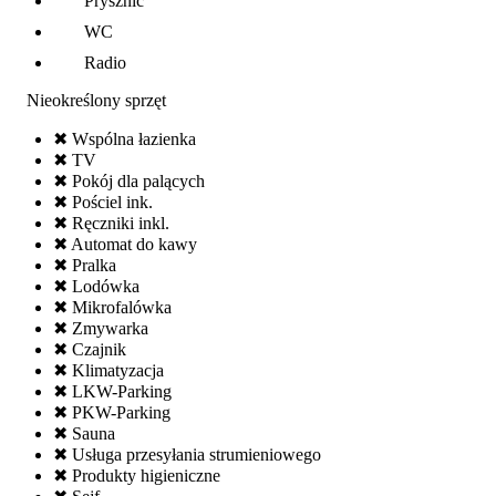
Prysznic
WC
Radio
Nieokreślony sprzęt
✖ Wspólna łazienka
✖ TV
✖ Pokój dla palących
✖ Pościel ink.
✖ Ręczniki inkl.
✖ Automat do kawy
✖ Pralka
✖ Lodówka
✖ Mikrofalówka
✖ Zmywarka
✖ Czajnik
✖ Klimatyzacja
✖ LKW-Parking
✖ PKW-Parking
✖ Sauna
✖ Usługa przesyłania strumieniowego
✖ Produkty higieniczne