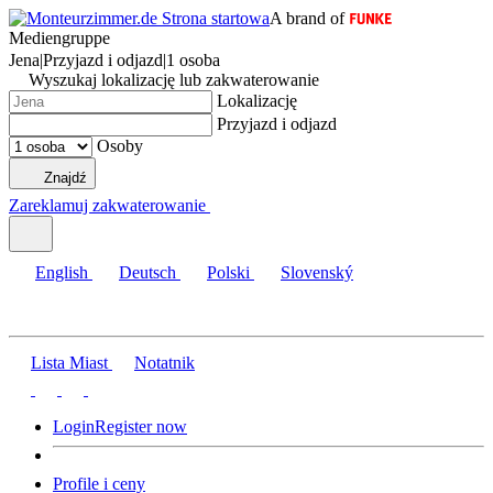
A brand of
Mediengruppe
Jena
|
Przyjazd i odjazd
|
1 osoba
Wyszukaj lokalizację lub zakwaterowanie
Lokalizację
Przyjazd i odjazd
Osoby
Znajdź
Zareklamuj zakwaterowanie
English
Deutsch
Polski
Slovenský
Lista Miast
Notatnik
Login
Register now
Profile i ceny