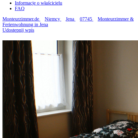
Informacje o właścicielu
FAQ
Monteurzimmer.de
Niemcy
Jena
07745
Monteurzimmer &
Ferienwohnung in Jena
Udostępnij wpis