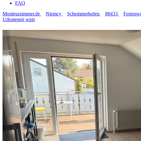
FAQ
Monteurzimmer.de
Niemcy
Schemmerhofen
88433
Ferienw
Udostępnij wpis