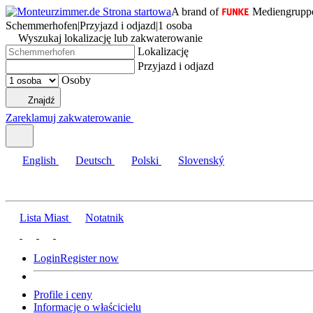
A brand of
Mediengrupp
Schemmerhofen
|
Przyjazd i odjazd
|
1 osoba
Wyszukaj lokalizację lub zakwaterowanie
Lokalizację
Przyjazd i odjazd
Osoby
Znajdź
Zareklamuj zakwaterowanie
English
Deutsch
Polski
Slovenský
Lista Miast
Notatnik
Login
Register now
Profile i ceny
Informacje o właścicielu