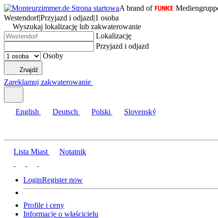
A brand of
Mediengrupp
Westendorf
|
Przyjazd i odjazd
|
1 osoba
Wyszukaj lokalizację lub zakwaterowanie
Lokalizację
Przyjazd i odjazd
Osoby
Znajdź
Zareklamuj zakwaterowanie
English
Deutsch
Polski
Slovenský
Lista Miast
Notatnik
Login
Register now
Profile i ceny
Informacje o właścicielu