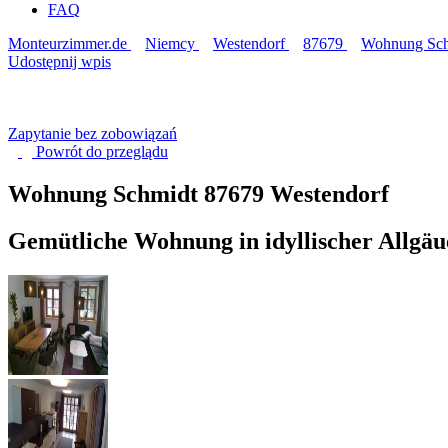
FAQ
Monteurzimmer.de
Niemcy
Westendorf
87679
Wohnung Sch
Udostępnij wpis
Zapytanie bez zobowiązań
Powrót do
przeglądu
Wohnung Schmidt
87679 Westendorf
Gemütliche Wohnung in idyllischer Allgäu