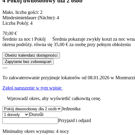
4 Pokój dwuosobowy dla 2 osób
Maks. liczba gości: 2
Mindestmietdauer (Nächte): 4
Liczba Pokój: 4
70,00 €
Średnio za noc i Pokój
Średnia pokazuje zwykły koszt za noc wraz
okresu podróży.
równa się 35,00 € za osobę przy pełnym obłożeniu
Otwórz kalendarz dostępności
Zapytanie bez zobowiązań
—
To zakwaterowanie przyjmuje lokatorów od 08.01.2026 w Monteurz
Zgłoś naruszenie w tym wpisie
Wprowadź okres, aby wyświetlić całkowitą cenę.
Jednostka
Dorośli
Przyjazd i odjazd
Minimalny okres wynajmu: 4 nocy