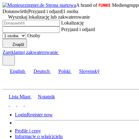
A brand of
Mediengrupp
Donauwörth
|
Przyjazd i odjazd
|
1 osoba
Wyszukaj lokalizację lub zakwaterowanie
Lokalizację
Przyjazd i odjazd
Osoby
Znajdź
Zareklamuj zakwaterowanie
English
Deutsch
Polski
Slovenský
Lista Miast
Notatnik
Login
Register now
Profile i ceny
Informacje o właścicielu