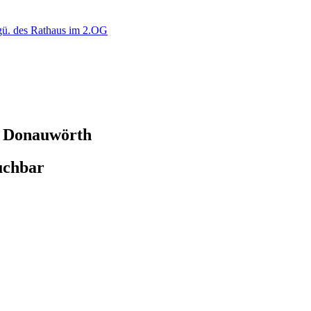
ü. des Rathaus im 2.OG
 Donauwörth
uchbar