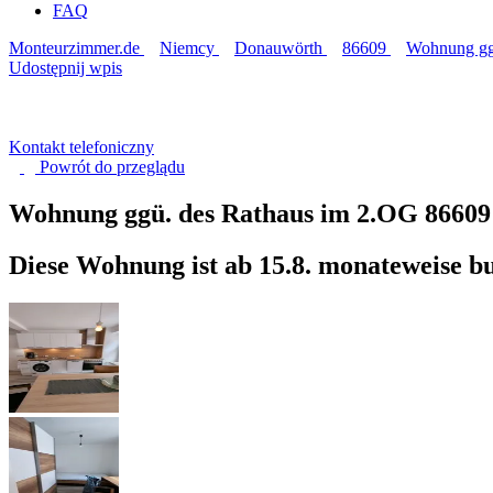
FAQ
Monteurzimmer.de
Niemcy
Donauwörth
86609
Wohnung gg
Udostępnij wpis
Kontakt telefoniczny
Powrót do
przeglądu
Wohnung ggü. des Rathaus im 2.OG
86609
Diese Wohnung ist ab 15.8. monateweise b