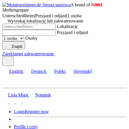
A brand of
Mediengruppe
Unterschleißheim
|
Przyjazd i odjazd
|
1 osoba
Wyszukaj lokalizację lub zakwaterowanie
Lokalizację
Przyjazd i odjazd
Osoby
Znajdź
Zareklamuj zakwaterowanie
English
Deutsch
Polski
Slovenský
Lista Miast
Notatnik
Login
Register now
Profile i ceny