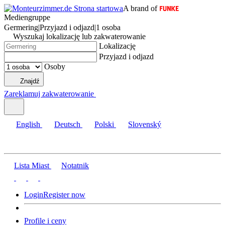
A brand of
Mediengruppe
Germering
|
Przyjazd i odjazd
|
1 osoba
Wyszukaj lokalizację lub zakwaterowanie
Lokalizację
Przyjazd i odjazd
Osoby
Znajdź
Zareklamuj zakwaterowanie
English
Deutsch
Polski
Slovenský
Lista Miast
Notatnik
Login
Register now
Profile i ceny