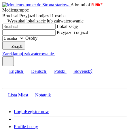
A brand of
Mediengruppe
Bruchsal
|
Przyjazd i odjazd
|
1 osoba
Wyszukaj lokalizację lub zakwaterowanie
Lokalizację
Przyjazd i odjazd
Osoby
Znajdź
Zareklamuj zakwaterowanie
English
Deutsch
Polski
Slovenský
Lista Miast
Notatnik
Login
Register now
Profile i ceny