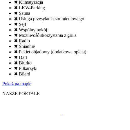
✖ Klimatyzacja
✖ LKW-Parking
✖ Sauna
✖ Usługa przesyłania strumieniowego
✖ Sejf
✖ Wspólny pokój
✖ Możliwość skorzystania z grilla
✖ Radio
✖ Śniadnie
✖ Pakiet objadowy (dodatkowa opłata)
✖ Dart
✖ Biurko
✖ Piłkarzyki
✖ Bilard
Pokaż na mapie
NASZE PORTALE