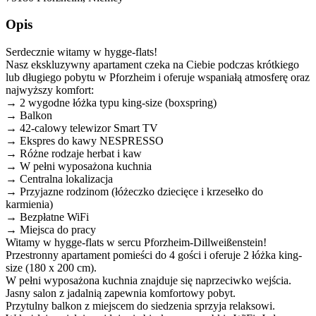
Opis
Serdecznie witamy w hygge-flats!
Nasz ekskluzywny apartament czeka na Ciebie podczas krótkiego
lub długiego pobytu w Pforzheim i oferuje wspaniałą atmosferę oraz
najwyższy komfort:
→ 2 wygodne łóżka typu king-size (boxspring)
→ Balkon
→ 42-calowy telewizor Smart TV
→ Ekspres do kawy NESPRESSO
→ Różne rodzaje herbat i kaw
→ W pełni wyposażona kuchnia
→ Centralna lokalizacja
→ Przyjazne rodzinom (łóżeczko dziecięce i krzesełko do
karmienia)
→ Bezpłatne WiFi
→ Miejsca do pracy
Witamy w hygge-flats w sercu Pforzheim-Dillweißenstein!
Przestronny apartament pomieści do 4 gości i oferuje 2 łóżka king-
size (180 x 200 cm).
W pełni wyposażona kuchnia znajduje się naprzeciwko wejścia.
Jasny salon z jadalnią zapewnia komfortowy pobyt.
Przytulny balkon z miejscem do siedzenia sprzyja relaksowi.