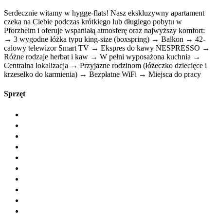
Serdecznie witamy w hygge-flats! Nasz ekskluzywny apartament
czeka na Ciebie podczas krótkiego lub długiego pobytu w
Pforzheim i oferuje wspaniałą atmosferę oraz najwyższy komfort:
→ 3 wygodne łóżka typu king-size (boxspring) → Balkon → 42-
calowy telewizor Smart TV → Ekspres do kawy NESPRESSO →
Różne rodzaje herbat i kaw → W pełni wyposażona kuchnia →
Centralna lokalizacja → Przyjazne rodzinom (łóżeczko dziecięce i
krzesełko do karmienia) → Bezpłatne WiFi → Miejsca do pracy
Sprzęt