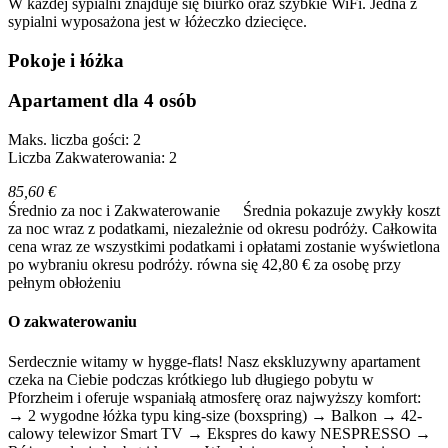
W każdej sypialni znajduje się biurko oraz szybkie WiFi. Jedna z
sypialni wyposażona jest w łóżeczko dziecięce.
Pokoje i łóżka
Apartament dla 4 osób
Maks. liczba gości: 2
Liczba Zakwaterowania: 2
85,60 €
Średnio za noc i Zakwaterowanie
Średnia pokazuje zwykły koszt
za noc wraz z podatkami, niezależnie od okresu podróży. Całkowita
cena wraz ze wszystkimi podatkami i opłatami zostanie wyświetlona
po wybraniu okresu podróży.
równa się 42,80 € za osobę przy
pełnym obłożeniu
O zakwaterowaniu
Serdecznie witamy w hygge-flats! Nasz ekskluzywny apartament
czeka na Ciebie podczas krótkiego lub długiego pobytu w
Pforzheim i oferuje wspaniałą atmosferę oraz najwyższy komfort:
→ 2 wygodne łóżka typu king-size (boxspring) → Balkon → 42-
calowy telewizor Smart TV → Ekspres do kawy NESPRESSO →