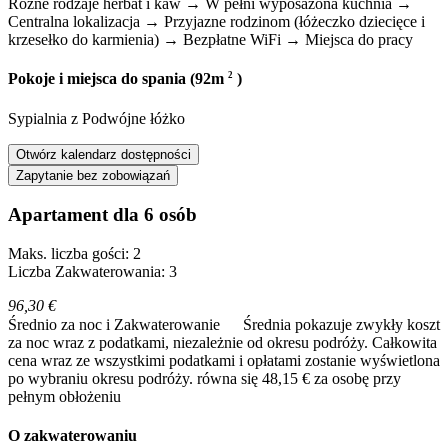
Różne rodzaje herbat i kaw → W pełni wyposażona kuchnia →
Centralna lokalizacja → Przyjazne rodzinom (łóżeczko dziecięce i
krzesełko do karmienia) → Bezpłatne WiFi → Miejsca do pracy
2
Pokoje i miejsca do spania (92m
)
Sypialnia
z
Podwójne łóżko
Otwórz kalendarz dostępności
Zapytanie bez zobowiązań
Apartament dla 6 osób
Maks. liczba gości: 2
Liczba Zakwaterowania: 3
96,30 €
Średnio za noc i Zakwaterowanie
Średnia pokazuje zwykły koszt
za noc wraz z podatkami, niezależnie od okresu podróży. Całkowita
cena wraz ze wszystkimi podatkami i opłatami zostanie wyświetlona
po wybraniu okresu podróży.
równa się 48,15 € za osobę przy
pełnym obłożeniu
O zakwaterowaniu