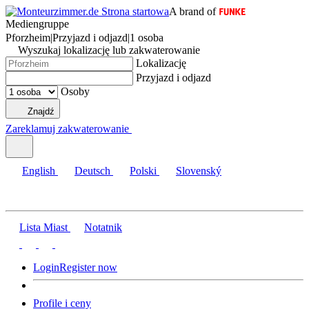
A brand of
Mediengruppe
Pforzheim
|
Przyjazd i odjazd
|
1 osoba
Wyszukaj lokalizację lub zakwaterowanie
Lokalizację
Przyjazd i odjazd
Osoby
Znajdź
Zareklamuj zakwaterowanie
English
Deutsch
Polski
Slovenský
Lista Miast
Notatnik
Login
Register now
Profile i ceny