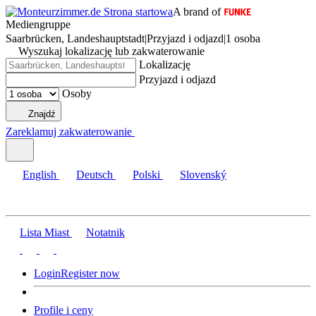
A brand of
Mediengruppe
Saarbrücken, Landeshauptstadt
|
Przyjazd i odjazd
|
1 osoba
Wyszukaj lokalizację lub zakwaterowanie
Lokalizację
Przyjazd i odjazd
Osoby
Znajdź
Zareklamuj zakwaterowanie
English
Deutsch
Polski
Slovenský
Lista Miast
Notatnik
Login
Register now
Profile i ceny