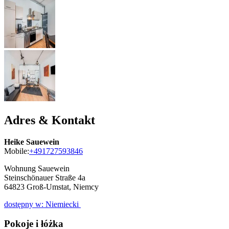
Adres & Kontakt
Heike Sauewein
Mobile:
+491727593846
Wohnung Sauewein
Steinschönauer Straße 4a
64823
Groß-Umstat, Niemcy
dostępny w: Niemiecki
Pokoje i łóżka