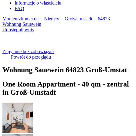
Informacje o właścicielu
FAQ
Monteurzimmer.de
Niemcy
Groß-Umstadt
64823
Wohnung Sauewein
Udostępnij wpis
Zapytanie bez zobowiązań
Powrót do
przeglądu
Wohnung Sauewein
64823 Groß-Umstat
One Room Appartment - 40 qm - zentral
in Groß-Umstadt