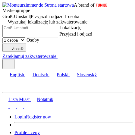
A brand of
Mediengruppe
Groß-Umstadt
|
Przyjazd i odjazd
|
1 osoba
Wyszukaj lokalizację lub zakwaterowanie
Lokalizację
Przyjazd i odjazd
Osoby
Znajdź
Zareklamuj zakwaterowanie
English
Deutsch
Polski
Slovenský
Lista Miast
Notatnik
Login
Register now
Profile i ceny