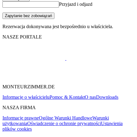
Przyjazd i odjazd
Zapytanie bez zobowiązań
Rezerwacja dokonywana jest bezpośrednio u właściciela.
NASZE PORTALE
MONTEURZIMMER.DE
Informacje o właścicielu
Pomoc & Kontakt
O nas
Downloads
NASZA FIRMA
Informacje prawne
Ogólne Warunki Handlowe
Warunki
użytkowania
Oświadczenie o ochronie prywatności
Ustawienia
plików cookies