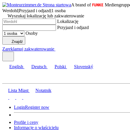
A brand of
Mediengrupp
Werdohl
|
Przyjazd i odjazd
|
1 osoba
Wyszukaj lokalizację lub zakwaterowanie
Lokalizację
Przyjazd i odjazd
Osoby
Znajdź
Zareklamuj zakwaterowanie
English
Deutsch
Polski
Slovenský
Lista Miast
Notatnik
Login
Register now
Profile i ceny
Informacje o właścicielu