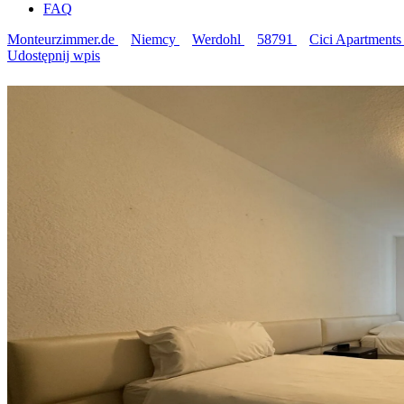
FAQ
Monteurzimmer.de
Niemcy
Werdohl
58791
Cici Apartments
Udostępnij wpis