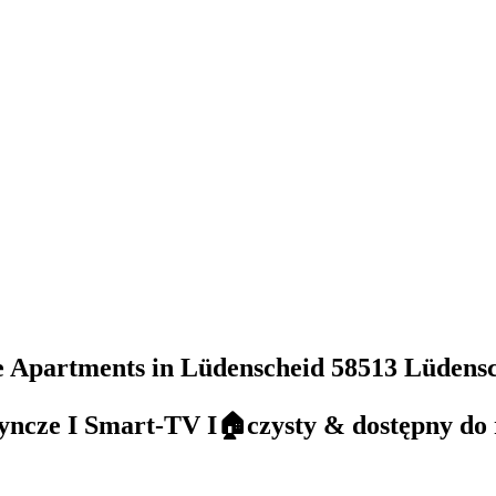
te Apartments in Lüdenscheid
58513 Lüdens
ncze I Smart-TV I🏠czysty & dostępny do r