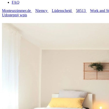
FAQ
Monteurzimmer.de
Niemcy
Lüdenscheid
58513
Work and St
Udostępnij wpis