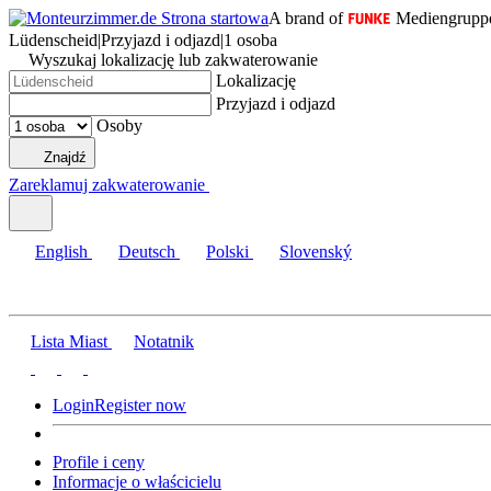
A brand of
Mediengrupp
Lüdenscheid
|
Przyjazd i odjazd
|
1 osoba
Wyszukaj lokalizację lub zakwaterowanie
Lokalizację
Przyjazd i odjazd
Osoby
Znajdź
Zareklamuj zakwaterowanie
English
Deutsch
Polski
Slovenský
Lista Miast
Notatnik
Login
Register now
Profile i ceny
Informacje o właścicielu