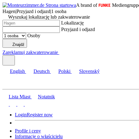
A brand of
Mediengrupp
Hagen
|
Przyjazd i odjazd
|
1 osoba
Wyszukaj lokalizację lub zakwaterowanie
Lokalizację
Przyjazd i odjazd
Osoby
Znajdź
Zareklamuj zakwaterowanie
English
Deutsch
Polski
Slovenský
Lista Miast
Notatnik
Login
Register now
Profile i ceny
Informacje o właścicielu