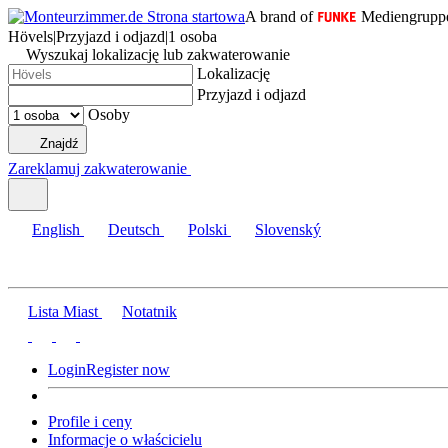
A brand of
Mediengrupp
Hövels
|
Przyjazd i odjazd
|
1 osoba
Wyszukaj lokalizację lub zakwaterowanie
Lokalizację
Przyjazd i odjazd
Osoby
Znajdź
Zareklamuj zakwaterowanie
English
Deutsch
Polski
Slovenský
Lista Miast
Notatnik
Login
Register now
Profile i ceny
Informacje o właścicielu