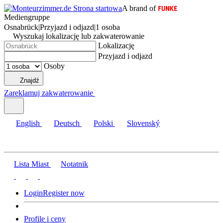
A brand of
Mediengruppe
Osnabrück
|
Przyjazd i odjazd
|
1 osoba
Wyszukaj lokalizację lub zakwaterowanie
Lokalizację
Przyjazd i odjazd
Osoby
Znajdź
Zareklamuj zakwaterowanie
English
Deutsch
Polski
Slovenský
Lista Miast
Notatnik
Login
Register now
Profile i ceny