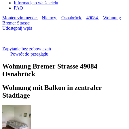
Informacje o właścicielu
FAQ
Monteurzimmer.de
Niemcy
Osnabrück
49084
Wohnung
Bremer Strasse
Udostępnij wpis
Zapytanie bez zobowiązań
Powrót do
przeglądu
Wohnung Bremer Strasse
49084
Osnabrück
Wohnung mit Balkon in zentraler
Stadtlage