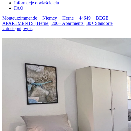
Informacje o właścicielu
FAQ
Monteurzimmer.de
Niemcy
Herne
44649
BEGE
APARTMENTS | Herne | 200+ Apartments | 30+ Standorte
Udostępnij wpis