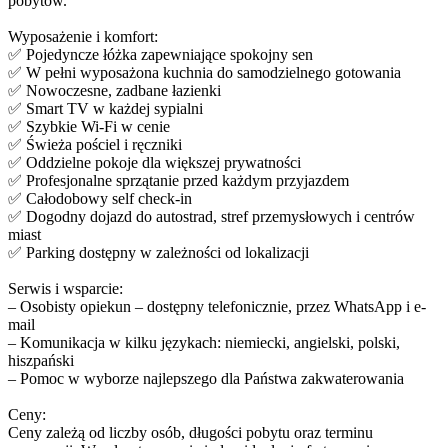
pobytów.
Wyposażenie i komfort:
✅ Pojedyncze łóżka zapewniające spokojny sen
✅ W pełni wyposażona kuchnia do samodzielnego gotowania
✅ Nowoczesne, zadbane łazienki
✅ Smart TV w każdej sypialni
✅ Szybkie Wi-Fi w cenie
✅ Świeża pościel i ręczniki
✅ Oddzielne pokoje dla większej prywatności
✅ Profesjonalne sprzątanie przed każdym przyjazdem
✅ Całodobowy self check-in
✅ Dogodny dojazd do autostrad, stref przemysłowych i centrów
miast
✅ Parking dostępny w zależności od lokalizacji
Serwis i wsparcie:
– Osobisty opiekun – dostępny telefonicznie, przez WhatsApp i e-
mail
– Komunikacja w kilku językach: niemiecki, angielski, polski,
hiszpański
– Pomoc w wyborze najlepszego dla Państwa zakwaterowania
Ceny:
Ceny zależą od liczby osób, długości pobytu oraz terminu