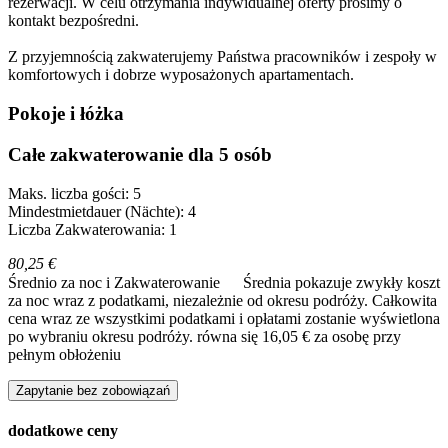
rezerwacji. W celu otrzymania indywidualnej oferty prosimy o
kontakt bezpośredni.
Z przyjemnością zakwaterujemy Państwa pracowników i zespoły w
komfortowych i dobrze wyposażonych apartamentach.
Pokoje i łóżka
Całe zakwaterowanie dla 5 osób
Maks. liczba gości: 5
Mindestmietdauer (Nächte): 4
Liczba Zakwaterowania: 1
80,25 €
Średnio za noc i Zakwaterowanie
Średnia pokazuje zwykły koszt
za noc wraz z podatkami, niezależnie od okresu podróży. Całkowita
cena wraz ze wszystkimi podatkami i opłatami zostanie wyświetlona
po wybraniu okresu podróży.
równa się 16,05 € za osobę przy
pełnym obłożeniu
Zapytanie bez zobowiązań
dodatkowe ceny