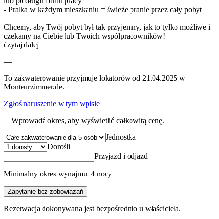
lub po długim dniu pracy
- Pralka w każdym mieszkaniu = świeże pranie przez cały pobyt
Chcemy, aby Twój pobyt był tak przyjemny, jak to tylko możliwe i
czekamy na Ciebie lub Twoich współpracowników!
ćzytaj dalej
—
To zakwaterowanie przyjmuje lokatorów od 21.04.2025 w
Monteurzimmer.de.
Zgłoś naruszenie w tym wpisie
Wprowadź okres, aby wyświetlić całkowitą cenę.
Jednostka
Dorośli
Przyjazd i odjazd
Minimalny okres wynajmu: 4 nocy
Zapytanie bez zobowiązań
Rezerwacja dokonywana jest bezpośrednio u właściciela.