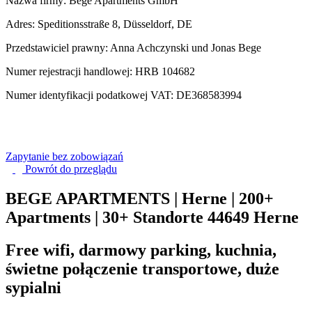
Nazwa firmy: Bege Apartments GmbH
Adres: Speditionsstraße 8, Düsseldorf, DE
Przedstawiciel prawny: Anna Achczynski und Jonas Bege
Numer rejestracji handlowej: HRB 104682
Numer identyfikacji podatkowej VAT: DE368583994
Zapytanie bez zobowiązań
Powrót do
przeglądu
BEGE APARTMENTS | Herne | 200+
Apartments | 30+ Standorte
44649 Herne
Free wifi, darmowy parking, kuchnia,
świetne połączenie transportowe, duże
sypialni