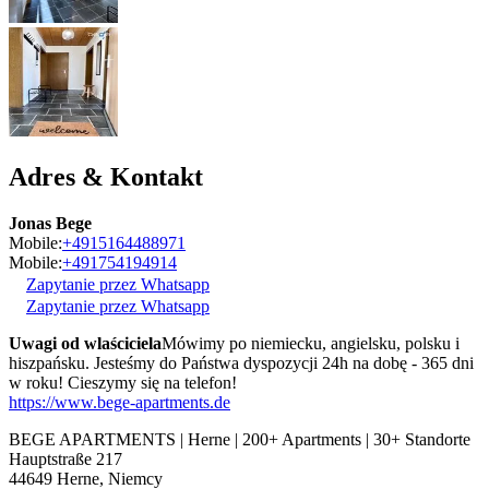
Adres & Kontakt
Jonas Bege
Mobile:
+4915164488971
Mobile:
+491754194914
Zapytanie przez Whatsapp
Zapytanie przez Whatsapp
Uwagi od wlaściciela
Mówimy po niemiecku, angielsku, polsku i
hiszpańsku. Jesteśmy do Państwa dyspozycji 24h na dobę - 365 dni
w roku! Cieszymy się na telefon!
https://www.bege-apartments.de
BEGE APARTMENTS | Herne | 200+ Apartments | 30+ Standorte
Hauptstraße 217
44649
Herne, Niemcy