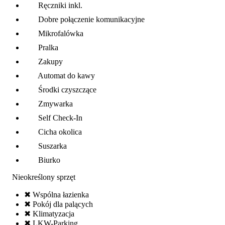
Ręczniki inkl.
Dobre połączenie komunikacyjne
Mikrofalówka
Pralka
Zakupy
Automat do kawy
Środki czyszczące
Zmywarka
Self Check-In
Cicha okolica
Suszarka
Biurko
Nieokreślony sprzęt
✖ Wspólna łazienka
✖ Pokój dla palących
✖ Klimatyzacja
✖ LKW-Parking