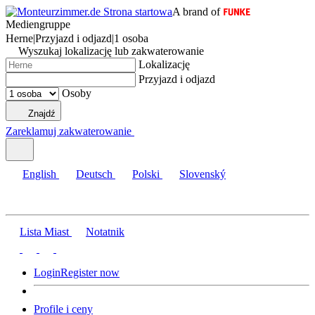
A brand of
Mediengruppe
Herne
|
Przyjazd i odjazd
|
1 osoba
Wyszukaj lokalizację lub zakwaterowanie
Lokalizację
Przyjazd i odjazd
Osoby
Znajdź
Zareklamuj zakwaterowanie
English
Deutsch
Polski
Slovenský
Lista Miast
Notatnik
Login
Register now
Profile i ceny