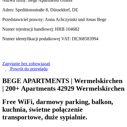
Nazwa firmy: Bege Apartments GmbH
Adres: Speditionsstraße 8, Düsseldorf, DE
Przedstawiciel prawny: Anna Achczynski und Jonas Bege
Numer rejestracji handlowej: HRB 104682
Numer identyfikacji podatkowej VAT: DE368583994
Zapytanie bez zobowiązań
Powrót do
przeglądu
BEGE APARTMENTS | Wermelskirchen
| 200+ Apartments
42929 Wermelskirchen
Free WiFi, darmowy parking, balkon,
kuchnia, świetne połączenie
transportowe, duże sypialnie.