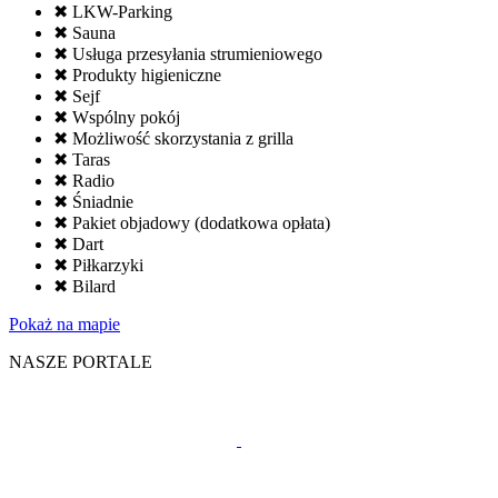
✖ LKW-Parking
✖ Sauna
✖ Usługa przesyłania strumieniowego
✖ Produkty higieniczne
✖ Sejf
✖ Wspólny pokój
✖ Możliwość skorzystania z grilla
✖ Taras
✖ Radio
✖ Śniadnie
✖ Pakiet objadowy (dodatkowa opłata)
✖ Dart
✖ Piłkarzyki
✖ Bilard
Pokaż na mapie
NASZE PORTALE