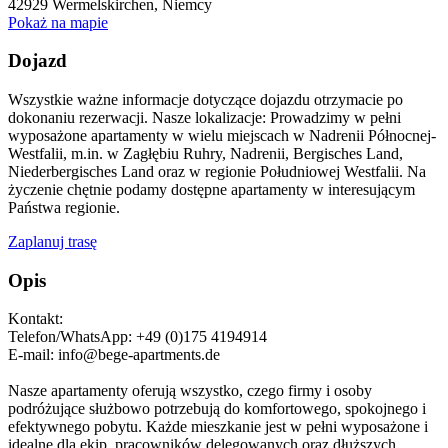
42929
Wermelskirchen, Niemcy
Pokaż na mapie
Dojazd
Wszystkie ważne informacje dotyczące dojazdu otrzymacie po
dokonaniu rezerwacji. Nasze lokalizacje: Prowadzimy w pełni
wyposażone apartamenty w wielu miejscach w Nadrenii Północnej-
Westfalii, m.in. w Zagłębiu Ruhry, Nadrenii, Bergisches Land,
Niederbergisches Land oraz w regionie Południowej Westfalii. Na
życzenie chętnie podamy dostępne apartamenty w interesującym
Państwa regionie.
Zaplanuj trasę
Opis
Kontakt:
Telefon/WhatsApp: +49 (0)175 4194914
E-mail: info@bege-apartments.de
Nasze apartamenty oferują wszystko, czego firmy i osoby
podróżujące służbowo potrzebują do komfortowego, spokojnego i
efektywnego pobytu. Każde mieszkanie jest w pełni wyposażone i
idealne dla ekip, pracowników delegowanych oraz dłuższych