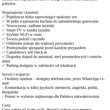
pobytów.
Wyposażenie i komfort:
✅ Pojedyncze łóżka zapewniające spokojny sen
✅ W pełni wyposażona kuchnia do samodzielnego gotowania
✅ Nowoczesne, zadbane łazienki
✅ Smart TV w każdej sypialni
✅ Szybkie Wi-Fi w cenie
✅ Świeża pościel i ręczniki
✅ Oddzielne pokoje dla większej prywatności
✅ Profesjonalne sprzątanie przed każdym przyjazdem
✅ Całodobowy self check-in
✅ Dogodny dojazd do autostrad, stref przemysłowych i centrów
miast
✅ Parking dostępny w zależności od lokalizacji
Serwis i wsparcie:
– Osobisty opiekun – dostępny telefonicznie, przez WhatsApp i e-
mail
– Komunikacja w kilku językach: niemiecki, angielski, polski,
hiszpański
– Pomoc w wyborze najlepszego dla Państwa zakwaterowania
Ceny:
Ceny zależą od liczby osób, długości pobytu oraz terminu