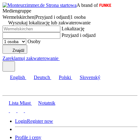
A brand of
Mediengruppe
Wermelskirchen
|
Przyjazd i odjazd
|
1 osoba
Wyszukaj lokalizację lub zakwaterowanie
Lokalizację
Przyjazd i odjazd
Osoby
Znajdź
Zareklamuj zakwaterowanie
English
Deutsch
Polski
Slovenský
Lista Miast
Notatnik
Login
Register now
Profile i ceny