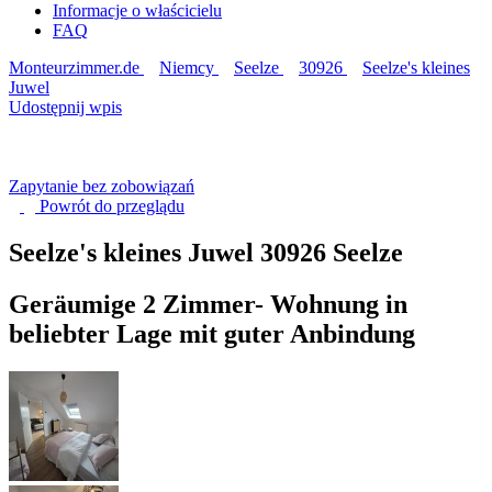
Informacje o właścicielu
FAQ
Monteurzimmer.de
Niemcy
Seelze
30926
Seelze's kleines
Juwel
Udostępnij wpis
Zapytanie bez zobowiązań
Powrót do
przeglądu
Seelze's kleines Juwel
30926 Seelze
Geräumige 2 Zimmer- Wohnung in
beliebter Lage mit guter Anbindung