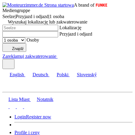
A brand of
Mediengruppe
Seelze
|
Przyjazd i odjazd
|
1 osoba
Wyszukaj lokalizację lub zakwaterowanie
Lokalizację
Przyjazd i odjazd
Osoby
Znajdź
Zareklamuj zakwaterowanie
English
Deutsch
Polski
Slovenský
Lista Miast
Notatnik
Login
Register now
Profile i ceny