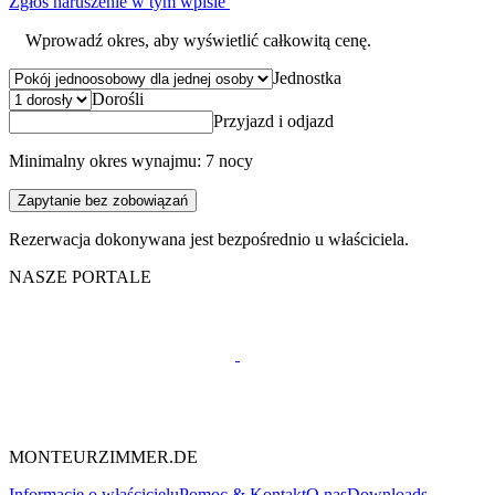
Zgłoś naruszenie w tym wpisie
Wprowadź okres, aby wyświetlić całkowitą cenę.
Jednostka
Dorośli
Przyjazd i odjazd
Minimalny okres wynajmu: 7 nocy
Zapytanie bez zobowiązań
Rezerwacja dokonywana jest bezpośrednio u właściciela.
NASZE PORTALE
MONTEURZIMMER.DE
Informacje o właścicielu
Pomoc & Kontakt
O nas
Downloads