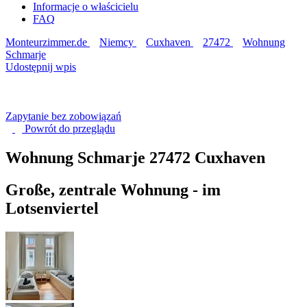
Informacje o właścicielu
FAQ
Monteurzimmer.de
Niemcy
Cuxhaven
27472
Wohnung
Schmarje
Udostępnij wpis
Zapytanie bez zobowiązań
Powrót do
przeglądu
Wohnung Schmarje
27472 Cuxhaven
Große, zentrale Wohnung - im
Lotsenviertel