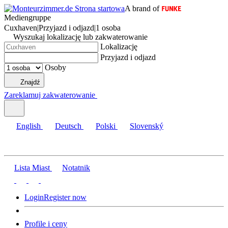
A brand of
Mediengruppe
Cuxhaven
|
Przyjazd i odjazd
|
1 osoba
Wyszukaj lokalizację lub zakwaterowanie
Lokalizację
Przyjazd i odjazd
Osoby
Znajdź
Zareklamuj zakwaterowanie
English
Deutsch
Polski
Slovenský
Lista Miast
Notatnik
Login
Register now
Profile i ceny