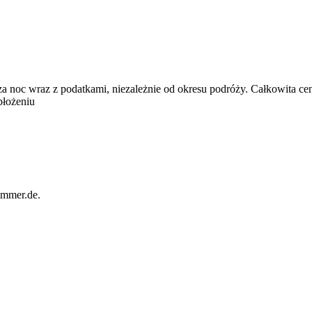
za noc wraz z podatkami, niezależnie od okresu podróży. Całkowita ce
błożeniu
immer.de.