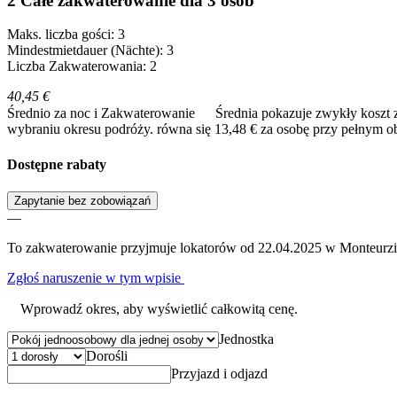
2 Całe zakwaterowanie dla 3 osób
Maks. liczba gości: 3
Mindestmietdauer (Nächte): 3
Liczba Zakwaterowania: 2
40,45 €
Średnio za noc i Zakwaterowanie
Średnia pokazuje zwykły koszt 
wybraniu okresu podróży.
równa się 13,48 € za osobę przy pełnym o
Dostępne rabaty
Zapytanie bez zobowiązań
—
To zakwaterowanie przyjmuje lokatorów od 22.04.2025 w Monteurz
Zgłoś naruszenie w tym wpisie
Wprowadź okres, aby wyświetlić całkowitą cenę.
Jednostka
Dorośli
Przyjazd i odjazd