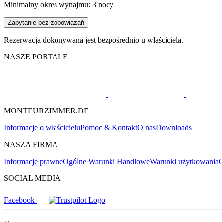
Minimalny okres wynajmu: 3 nocy
Zapytanie bez zobowiązań
Rezerwacja dokonywana jest bezpośrednio u właściciela.
NASZE PORTALE
MONTEURZIMMER.DE
Informacje o właścicielu
Pomoc & Kontakt
O nas
Downloads
NASZA FIRMA
Informacje prawne
Ogólne Warunki Handlowe
Warunki użytkowania
O
SOCIAL MEDIA
Facebook