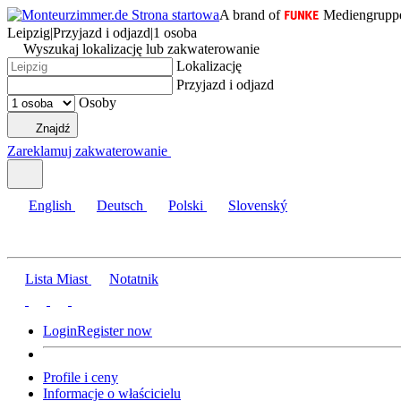
A brand of
Mediengrupp
Leipzig
|
Przyjazd i odjazd
|
1 osoba
Wyszukaj lokalizację lub zakwaterowanie
Lokalizację
Przyjazd i odjazd
Osoby
Znajdź
Zareklamuj zakwaterowanie
English
Deutsch
Polski
Slovenský
Lista Miast
Notatnik
Login
Register now
Profile i ceny
Informacje o właścicielu