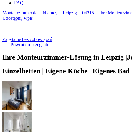
FAQ
Monteurzimmer.de
Niemcy
Leipzig
04315
Ihre Monteurzimme
Udostępnij wpis
Zapytanie bez zobowiązań
Powrót do
przeglądu
Ihre Monteurzimmer-Lösung in Leipzig |Je
Einzelbetten | Eigene Küche | Eigenes Ba