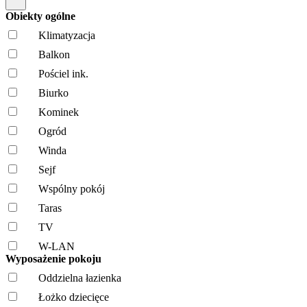
Obiekty ogólne
Klimatyzacja
Balkon
Pościel ink.
Biurko
Kominek
Ogród
Winda
Sejf
Wspólny pokój
Taras
TV
W-LAN
Wyposażenie pokoju
Oddzielna łazienka
Łożko dziecięce