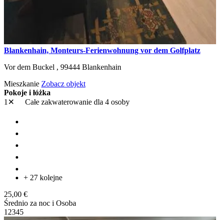
Blankenhain, Monteurs-Ferienwohnung vor dem Golfplatz
Vor dem Buckel ,
99444
Blankenhain
Mieszkanie
Zobacz objekt
Pokoje i łóżka
1✕
Całe zakwaterowanie
dla 4 osoby
+ 27 kolejne
25,00 €
Średnio za noc i Osoba
1
2
3
4
5