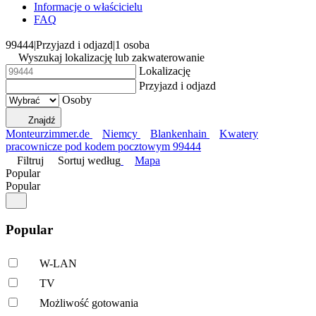
Informacje o właścicielu
FAQ
99444
|
Przyjazd i odjazd
|
1 osoba
Wyszukaj lokalizację lub zakwaterowanie
Lokalizację
Przyjazd i odjazd
Osoby
Znajdź
Monteurzimmer.de
Niemcy
Blankenhain
Kwatery
pracownicze pod kodem pocztowym 99444
Filtruj
Sortuj według
Mapa
Popular
Popular
Popular
W-LAN
TV
Możliwość gotowania