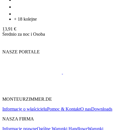
+ 18 kolejne
13,91 €
Średnio za noc i Osoba
NASZE PORTALE
MONTEURZIMMER.DE
Informacje o właścicielu
Pomoc & Kontakt
O nas
Downloads
NASZA FIRMA
Informacje prawne
Ogólne Warunki Handlowe
Warunki