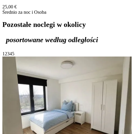
25,00 €
Średnio za noc i Osoba
Pozostałe noclegi w okolicy
posortowane według odległości
1
2
3
4
5