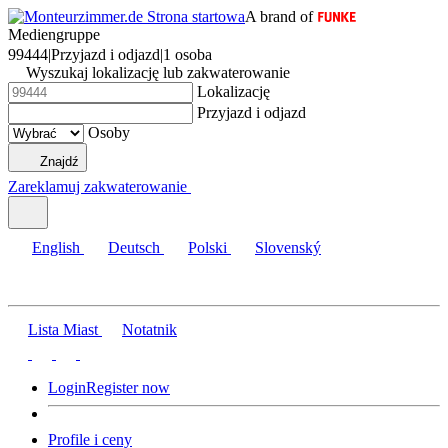
A brand of
Mediengruppe
99444
|
Przyjazd i odjazd
|
1 osoba
Wyszukaj lokalizację lub zakwaterowanie
Lokalizację
Przyjazd i odjazd
Osoby
Znajdź
Zareklamuj zakwaterowanie
English
Deutsch
Polski
Slovenský
Lista Miast
Notatnik
Login
Register now
Profile i ceny