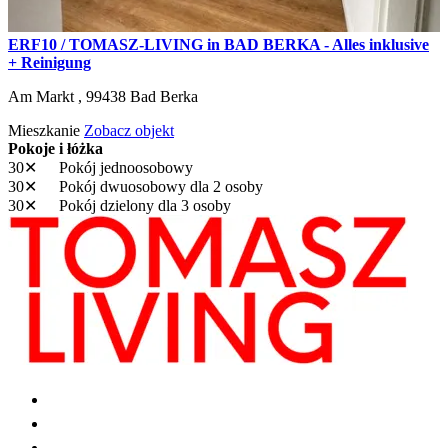
ERF10 / TOMASZ-LIVING in BAD BERKA - Alles inklusive
+ Reinigung
Am Markt ,
99438
Bad Berka
Mieszkanie
Zobacz objekt
Pokoje i łóżka
30✕
Pokój jednoosobowy
30✕
Pokój dwuosobowy
dla 2 osoby
30✕
Pokój dzielony
dla 3 osoby