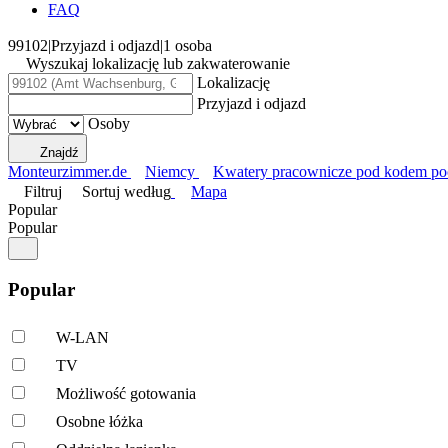
FAQ
99102
|
Przyjazd i odjazd
|
1 osoba
Wyszukaj lokalizację lub zakwaterowanie
Lokalizację
Przyjazd i odjazd
Osoby
Znajdź
Monteurzimmer.de
Niemcy
Kwatery pracownicze pod kodem p
Filtruj
Sortuj według
Mapa
Popular
Popular
Popular
W-LAN
TV
Możliwość gotowania
Osobne łóżka