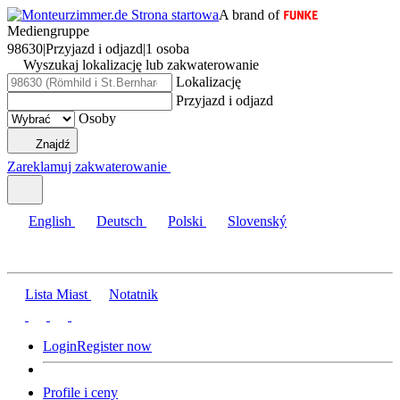
A brand of
Mediengruppe
98630
|
Przyjazd i odjazd
|
1 osoba
Wyszukaj lokalizację lub zakwaterowanie
Lokalizację
Przyjazd i odjazd
Osoby
Znajdź
Zareklamuj zakwaterowanie
English
Deutsch
Polski
Slovenský
Lista Miast
Notatnik
Login
Register now
Profile i ceny