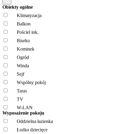
Obiekty ogólne
Klimatyzacja
Balkon
Pościel ink.
Biurko
Kominek
Ogród
Winda
Sejf
Wspólny pokój
Taras
TV
W-LAN
Wyposażenie pokoju
Oddzielna łazienka
Łożko dziecięce