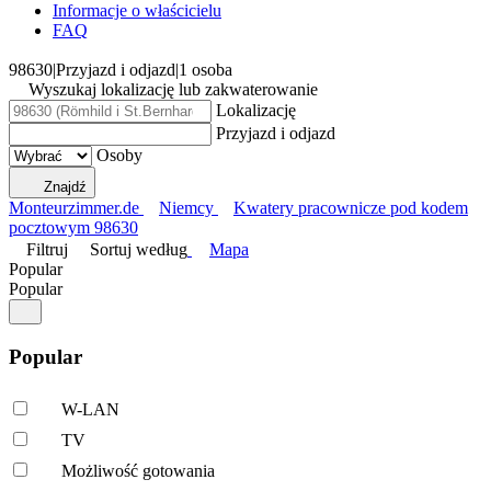
Informacje o właścicielu
FAQ
98630
|
Przyjazd i odjazd
|
1 osoba
Wyszukaj lokalizację lub zakwaterowanie
Lokalizację
Przyjazd i odjazd
Osoby
Znajdź
Monteurzimmer.de
Niemcy
Kwatery pracownicze pod kodem
pocztowym 98630
Filtruj
Sortuj według
Mapa
Popular
Popular
Popular
W-LAN
TV
Możliwość gotowania