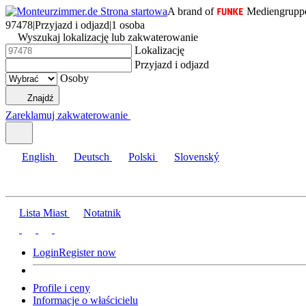
A brand of
Mediengrupp
97478
|
Przyjazd i odjazd
|
1 osoba
Wyszukaj lokalizację lub zakwaterowanie
Lokalizację
Przyjazd i odjazd
Osoby
Znajdź
Zareklamuj zakwaterowanie
English
Deutsch
Polski
Slovenský
Lista Miast
Notatnik
Login
Register now
Profile i ceny
Informacje o właścicielu