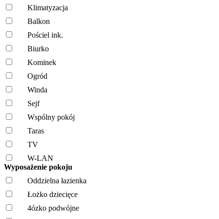
Klimatyzacja
Balkon
Pościel ink.
Biurko
Kominek
Ogród
Winda
Sejf
Wspólny pokój
Taras
TV
W-LAN
Wyposażenie pokoju
Oddzielna łazienka
Łożko dziecięce
4ózko podwójne