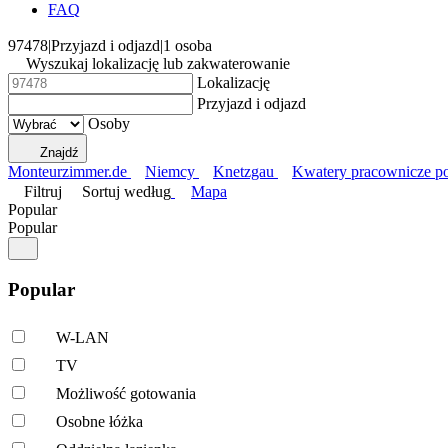
FAQ
97478
|
Przyjazd i odjazd
|
1 osoba
Wyszukaj lokalizację lub zakwaterowanie
Lokalizację
Przyjazd i odjazd
Osoby
Znajdź
Monteurzimmer.de
Niemcy
Knetzgau
Kwatery pracownicze 
Filtruj
Sortuj według
Mapa
Popular
Popular
Popular
W-LAN
TV
Możliwość gotowania
Osobne łóżka