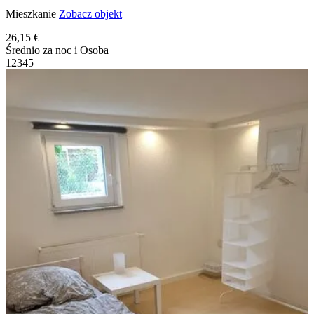
Mieszkanie
Zobacz objekt
26,15 €
Średnio za noc i Osoba
1
2
3
4
5