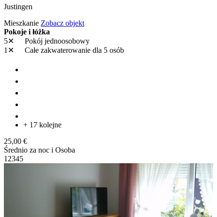
Justingen
Mieszkanie
Zobacz objekt
Pokoje i łóżka
5✕
Pokój jednoosobowy
1✕
Całe zakwaterowanie
dla 5 osób
+ 17 kolejne
25,00 €
Średnio za noc i Osoba
1
2
3
4
5