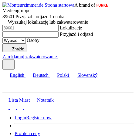
A brand of
Mediengruppe
89601
|
Przyjazd i odjazd
|
1 osoba
Wyszukaj lokalizację lub zakwaterowanie
Lokalizację
Przyjazd i odjazd
Osoby
Znajdź
Zareklamuj zakwaterowanie
English
Deutsch
Polski
Slovenský
Lista Miast
Notatnik
Login
Register now
Profile i ceny