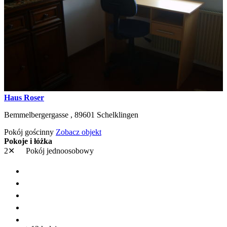
Haus Roser
Bemmelbergergasse ,
89601
Schelklingen
Pokój gościnny
Zobacz objekt
Pokoje i łóżka
2✕
Pokój jednoosobowy