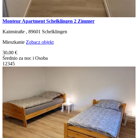
Monteur Apartment Schelklingen 2 Zimmer
Kaimstraße ,
89601
Schelklingen
Mieszkanie
Zobacz objekt
30,00 €
Średnio za noc i Osoba
1
2
3
4
5