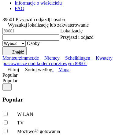
Informacje o właścicielu
FAQ
89601
|
Przyjazd i odjazd
|
1 osoba
Wyszukaj lokalizację lub zakwaterowanie
Lokalizację
Przyjazd i odjazd
Osoby
Znajdź
Monteurzimmer.de
Niemcy
Schelklingen
Kwatery
pracownicze pod kodem pocztowym 89601
Filtruj
Sortuj według
Mapa
Popular
Popular
Popular
W-LAN
TV
Możliwość gotowania