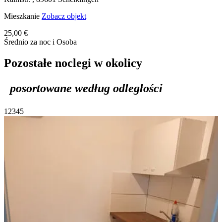
Mieszkanie
Zobacz objekt
25,00 €
Średnio za noc i Osoba
Pozostałe noclegi w okolicy
posortowane według odległości
1
2
3
4
5