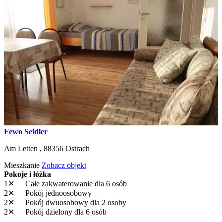
Fewo Seidler
Am Letten ,
88356
Ostrach
Mieszkanie
Zobacz objekt
Pokoje i łóżka
1✕
Całe zakwaterowanie
dla 6 osób
2✕
Pokój jednoosobowy
2✕
Pokój dwuosobowy
dla 2 osoby
2✕
Pokój dzielony
dla 6 osób