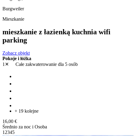
Burgweiler
Mieszkanie
mieszkanie z łazienką kuchnia wifi
parking
Zobacz objekt
Pokoje i łóżka
1✕
Całe zakwaterowanie
dla 5 osób
+ 19 kolejne
16,00 €
Średnio za noc i Osoba
1
2
3
4
5