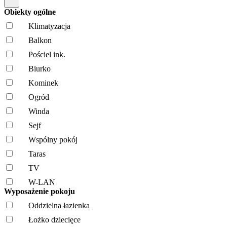
Obiekty ogólne
Klimatyzacja
Balkon
Pościel ink.
Biurko
Kominek
Ogród
Winda
Sejf
Wspólny pokój
Taras
TV
W-LAN
Wyposażenie pokoju
Oddzielna łazienka
Łożko dziecięce