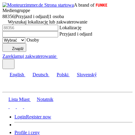
A brand of
Mediengruppe
88356
|
Przyjazd i odjazd
|
1 osoba
Wyszukaj lokalizację lub zakwaterowanie
Lokalizację
Przyjazd i odjazd
Osoby
Znajdź
Zareklamuj zakwaterowanie
English
Deutsch
Polski
Slovenský
Lista Miast
Notatnik
Login
Register now
Profile i ceny