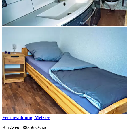
Ferienwohnung Metzler
Burgweg ,
88356
Ostrach