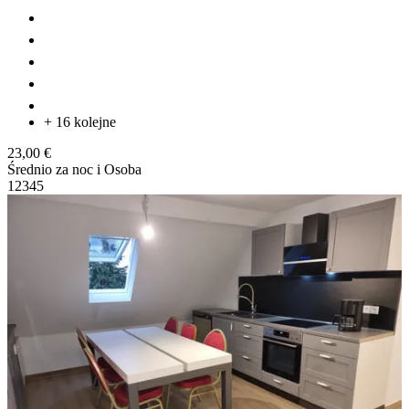
+ 16 kolejne
23,00 €
Średnio za noc i Osoba
1
2
3
4
5