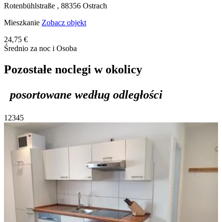
Rotenbühlstraße ,
88356
Ostrach
Mieszkanie
Zobacz objekt
24,75 €
Średnio za noc i Osoba
Pozostałe noclegi w okolicy
posortowane według odległości
1
2
3
4
5