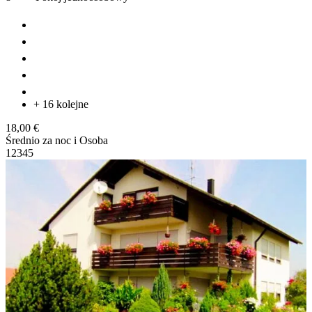
+ 16 kolejne
18,00 €
Średnio za noc i Osoba
1
2
3
4
5