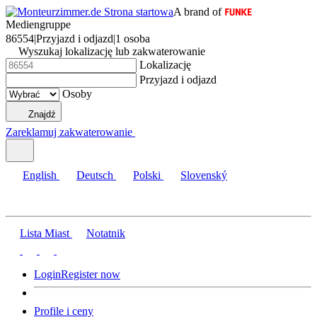
A brand of
Mediengruppe
86554
|
Przyjazd i odjazd
|
1 osoba
Wyszukaj lokalizację lub zakwaterowanie
Lokalizację
Przyjazd i odjazd
Osoby
Znajdź
Zareklamuj zakwaterowanie
English
Deutsch
Polski
Slovenský
Lista Miast
Notatnik
Login
Register now
Profile i ceny