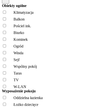
Obiekty ogólne
Klimatyzacja
Balkon
Pościel ink.
Biurko
Kominek
Ogród
Winda
Sejf
Wspólny pokój
Taras
TV
W-LAN
Wyposażenie pokoju
Oddzielna łazienka
Łożko dziecięce