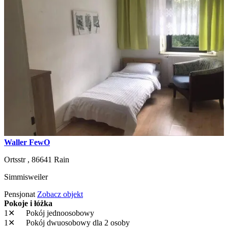
Waller FewO
Ortsstr ,
86641
Rain
Simmisweiler
Pensjonat
Zobacz objekt
Pokoje i łóżka
1✕
Pokój jednoosobowy
1✕
Pokój dwuosobowy
dla 2 osoby