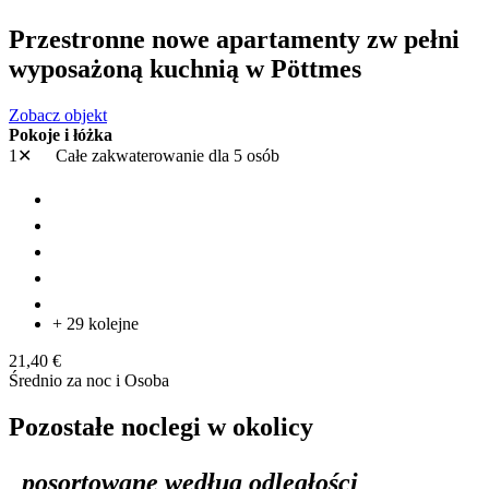
Przestronne nowe apartamenty zw pełni
wyposażoną kuchnią w Pöttmes
Zobacz objekt
Pokoje i łóżka
1✕
Całe zakwaterowanie
dla 5 osób
+ 29 kolejne
21,40 €
Średnio za noc i Osoba
Pozostałe noclegi w okolicy
posortowane według odległości