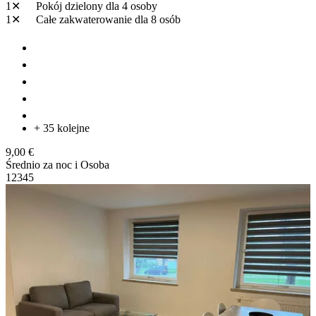
1✕
Pokój dzielony
dla 4 osoby
1✕
Całe zakwaterowanie
dla 8 osób
+ 35 kolejne
9,00 €
Średnio za noc i Osoba
1
2
3
4
5