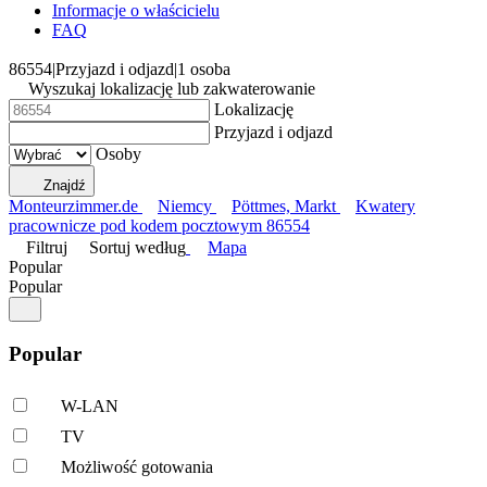
Informacje o właścicielu
FAQ
86554
|
Przyjazd i odjazd
|
1 osoba
Wyszukaj lokalizację lub zakwaterowanie
Lokalizację
Przyjazd i odjazd
Osoby
Znajdź
Monteurzimmer.de
Niemcy
Pöttmes, Markt
Kwatery
pracownicze pod kodem pocztowym 86554
Filtruj
Sortuj według
Mapa
Popular
Popular
Popular
W-LAN
TV
Możliwość gotowania