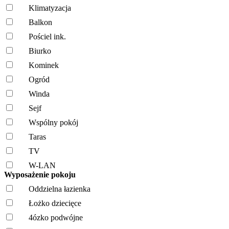
Klimatyzacja
Balkon
Pościel ink.
Biurko
Kominek
Ogród
Winda
Sejf
Wspólny pokój
Taras
TV
W-LAN
Wyposażenie pokoju
Oddzielna łazienka
Łożko dziecięce
4ózko podwójne