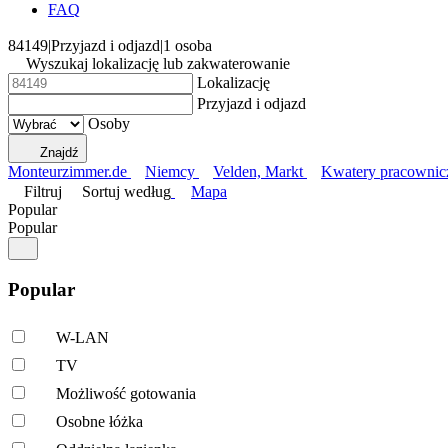
FAQ
84149
|
Przyjazd i odjazd
|
1 osoba
Wyszukaj lokalizację lub zakwaterowanie
Lokalizację
Przyjazd i odjazd
Osoby
Znajdź
Monteurzimmer.de
Niemcy
Velden, Markt
Kwatery pracownic
Filtruj
Sortuj według
Mapa
Popular
Popular
Popular
W-LAN
TV
Możliwość gotowania
Osobne łóżka