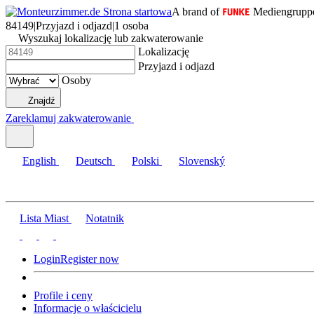
A brand of
Mediengrupp
84149
|
Przyjazd i odjazd
|
1 osoba
Wyszukaj lokalizację lub zakwaterowanie
Lokalizację
Przyjazd i odjazd
Osoby
Znajdź
Zareklamuj zakwaterowanie
English
Deutsch
Polski
Slovenský
Lista Miast
Notatnik
Login
Register now
Profile i ceny
Informacje o właścicielu