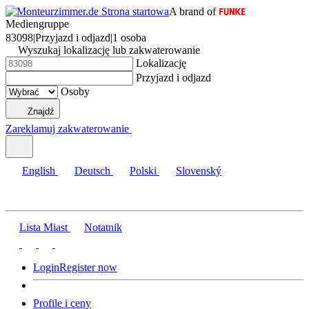
A brand of
Mediengruppe
83098
|
Przyjazd i odjazd
|
1 osoba
Wyszukaj lokalizację lub zakwaterowanie
Lokalizację
Przyjazd i odjazd
Osoby
Znajdź
Zareklamuj zakwaterowanie
English
Deutsch
Polski
Slovenský
Lista Miast
Notatnik
Login
Register now
Profile i ceny