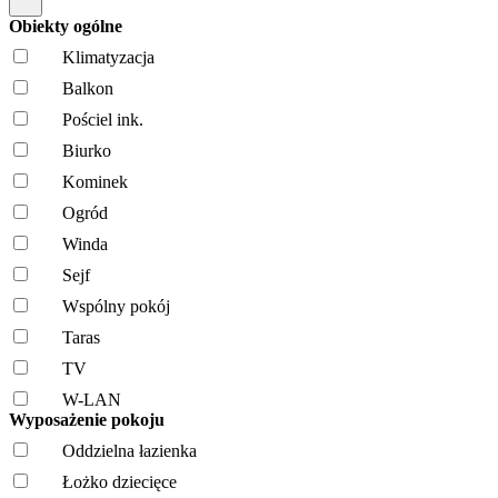
Obiekty ogólne
Klimatyzacja
Balkon
Pościel ink.
Biurko
Kominek
Ogród
Winda
Sejf
Wspólny pokój
Taras
TV
W-LAN
Wyposażenie pokoju
Oddzielna łazienka
Łożko dziecięce