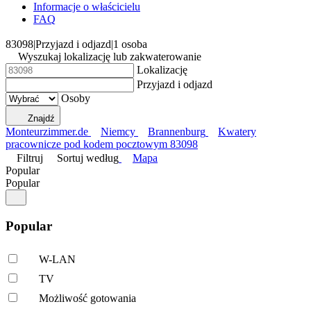
Informacje o właścicielu
FAQ
83098
|
Przyjazd i odjazd
|
1 osoba
Wyszukaj lokalizację lub zakwaterowanie
Lokalizację
Przyjazd i odjazd
Osoby
Znajdź
Monteurzimmer.de
Niemcy
Brannenburg
Kwatery
pracownicze pod kodem pocztowym 83098
Filtruj
Sortuj według
Mapa
Popular
Popular
Popular
W-LAN
TV
Możliwość gotowania