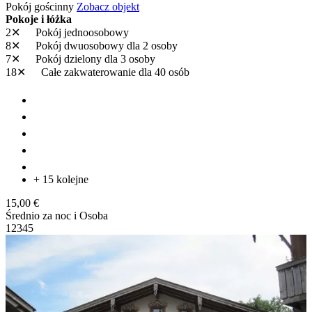
Pokój gościnny
Zobacz objekt
Pokoje i łóżka
2✕
Pokój jednoosobowy
8✕
Pokój dwuosobowy
dla 2 osoby
7✕
Pokój dzielony
dla 3 osoby
18✕
Całe zakwaterowanie
dla 40 osób
+ 15 kolejne
15,00 €
Średnio za noc i Osoba
1
2
3
4
5