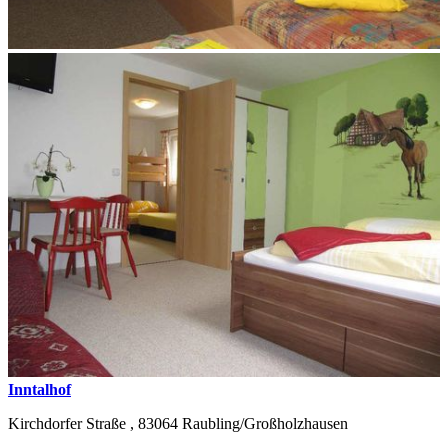
Inntalhof
Kirchdorfer Straße ,
83064
Raubling/Großholzhausen