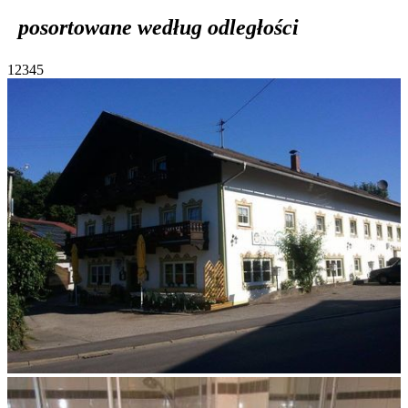
posortowane według odległości
1
2
3
4
5