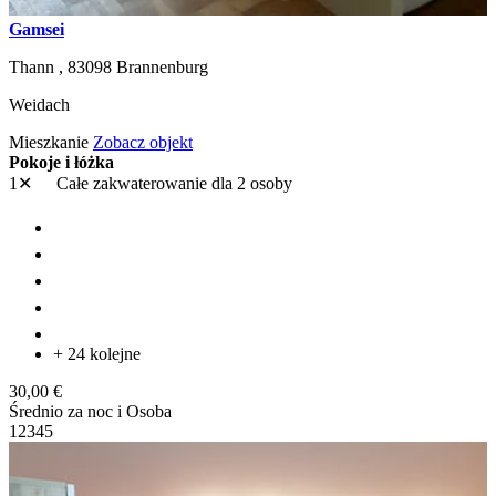
Gamsei
Thann ,
83098
Brannenburg
Weidach
Mieszkanie
Zobacz objekt
Pokoje i łóżka
1✕
Całe zakwaterowanie
dla 2 osoby
+ 24 kolejne
30,00 €
Średnio za noc i Osoba
1
2
3
4
5