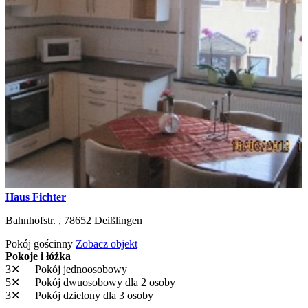
Haus Fichter
Bahnhofstr. ,
78652
Deißlingen
Pokój gościnny
Zobacz objekt
Pokoje i łóżka
3✕
Pokój jednoosobowy
5✕
Pokój dwuosobowy
dla 2 osoby
3✕
Pokój dzielony
dla 3 osoby