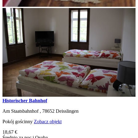
Historischer Bahnhof
Am Staatsbahnhof ,
78652
Deisslingen
Pokój gościnny
Zobacz objekt
18,67 €
Średnio za noc i Osoba