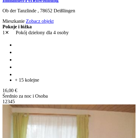
Immanuel-Ferienwohnung
Ob der Tanzlinde ,
78652
Deißlingen
Mieszkanie
Zobacz objekt
Pokoje i łóżka
1✕
Pokój dzielony
dla 4 osoby
+ 15 kolejne
16,00 €
Średnio za noc i Osoba
1
2
3
4
5