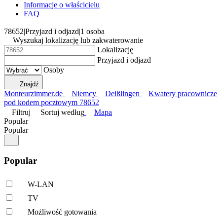
Informacje o właścicielu
FAQ
78652
|
Przyjazd i odjazd
|
1 osoba
Wyszukaj lokalizację lub zakwaterowanie
Lokalizację
Przyjazd i odjazd
Osoby
Znajdź
Monteurzimmer.de
Niemcy
Deißlingen
Kwatery pracownicze
pod kodem pocztowym 78652
Filtruj
Sortuj według
Mapa
Popular
Popular
Popular
W-LAN
TV
Możliwość gotowania