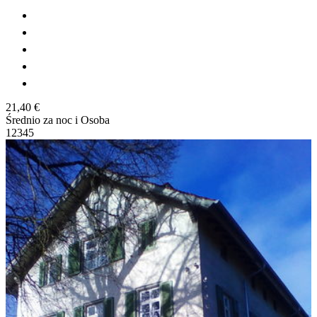
21,40 €
Średnio za noc i Osoba
1
2
3
4
5