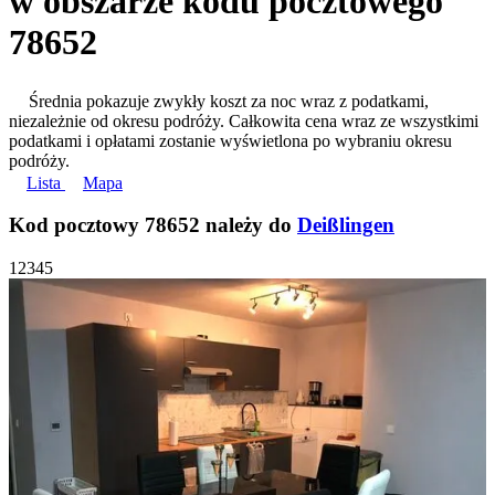
w obszarze kodu pocztowego
78652
Średnia pokazuje zwykły koszt za noc wraz z podatkami,
niezależnie od okresu podróży. Całkowita cena wraz ze wszystkimi
podatkami i opłatami zostanie wyświetlona po wybraniu okresu
podróży.
Lista
Mapa
Kod pocztowy 78652 należy do
Deißlingen
1
2
3
4
5