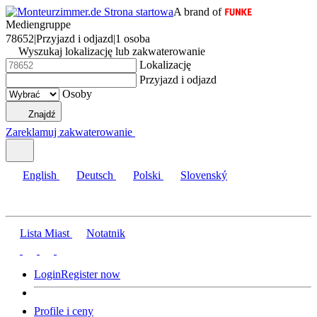
A brand of
Mediengruppe
78652
|
Przyjazd i odjazd
|
1 osoba
Wyszukaj lokalizację lub zakwaterowanie
Lokalizację
Przyjazd i odjazd
Osoby
Znajdź
Zareklamuj zakwaterowanie
English
Deutsch
Polski
Slovenský
Lista Miast
Notatnik
Login
Register now
Profile i ceny