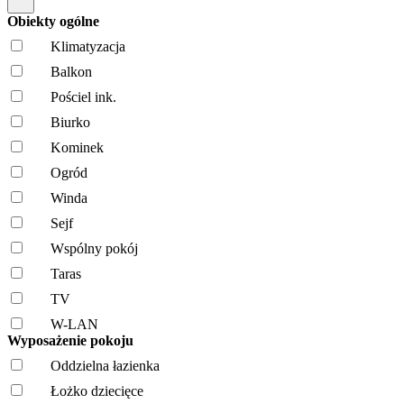
Obiekty ogólne
Klimatyzacja
Balkon
Pościel ink.
Biurko
Kominek
Ogród
Winda
Sejf
Wspólny pokój
Taras
TV
W-LAN
Wyposażenie pokoju
Oddzielna łazienka
Łożko dziecięce