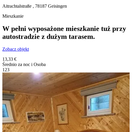
Aitrachtalstraße ,
78187
Geisingen
Mieszkanie
W pełni wyposażone mieszkanie tuż przy
autostradzie z dużym tarasem.
Zobacz objekt
13,33 €
Średnio za noc i Osoba
1
2
3