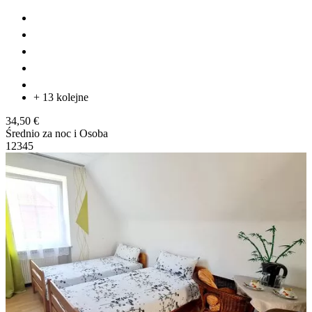
+ 13 kolejne
34,50 €
Średnio za noc i Osoba
1
2
3
4
5