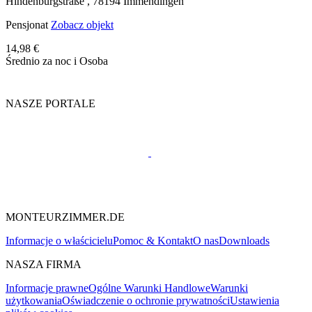
Hindenburgstraße ,
78194
Immendingen
Pensjonat
Zobacz objekt
14,98 €
Średnio za noc i Osoba
NASZE PORTALE
MONTEURZIMMER.DE
Informacje o właścicielu
Pomoc & Kontakt
O nas
Downloads
NASZA FIRMA
Informacje prawne
Ogólne Warunki Handlowe
Warunki
użytkowania
Oświadczenie o ochronie prywatności
Ustawienia