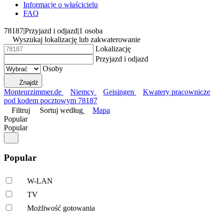
Informacje o właścicielu
FAQ
78187
|
Przyjazd i odjazd
|
1 osoba
Wyszukaj lokalizację lub zakwaterowanie
Lokalizację
Przyjazd i odjazd
Osoby
Znajdź
Monteurzimmer.de
Niemcy
Geisingen
Kwatery pracownicze
pod kodem pocztowym 78187
Filtruj
Sortuj według
Mapa
Popular
Popular
Popular
W-LAN
TV
Możliwość gotowania