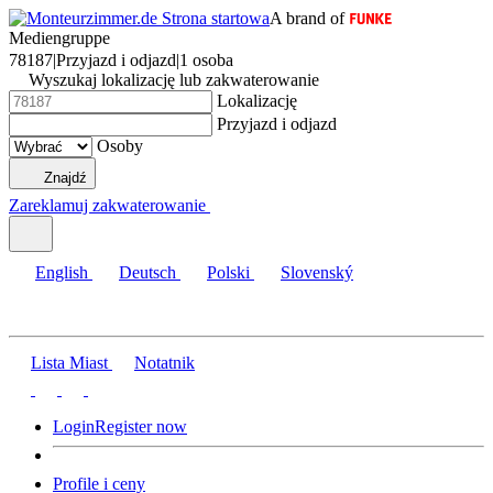
A brand of
Mediengruppe
78187
|
Przyjazd i odjazd
|
1 osoba
Wyszukaj lokalizację lub zakwaterowanie
Lokalizację
Przyjazd i odjazd
Osoby
Znajdź
Zareklamuj zakwaterowanie
English
Deutsch
Polski
Slovenský
Lista Miast
Notatnik
Login
Register now
Profile i ceny