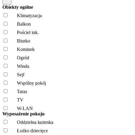
Obiekty ogólne
Klimatyzacja
Balkon
Pościel ink.
Biurko
Kominek
Ogród
Winda
Sejf
Wspólny pokój
Taras
TV
W-LAN
Wyposażenie pokoju
Oddzielna łazienka
Łożko dziecięce