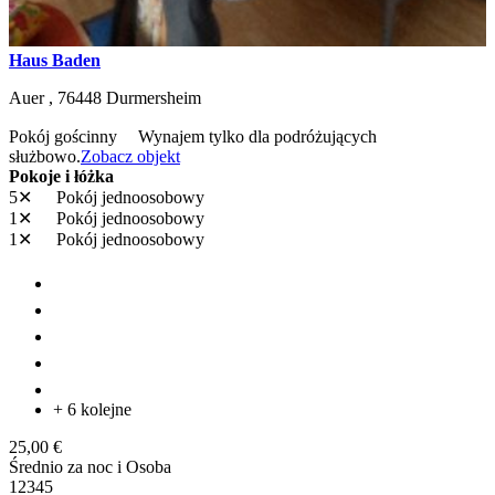
Haus Baden
Auer ,
76448
Durmersheim
Pokój gościnny
Wynajem tylko dla podróżujących
służbowo.
Zobacz objekt
Pokoje i łóżka
5✕
Pokój jednoosobowy
1✕
Pokój jednoosobowy
1✕
Pokój jednoosobowy
+ 6 kolejne
25,00 €
Średnio za noc i Osoba
1
2
3
4
5