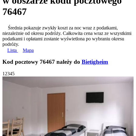
w obszarze kodu pocztowego
76467
Średnia pokazuje zwykły koszt za noc wraz z podatkami,
niezależnie od okresu podróży. Całkowita cena wraz ze wszystkimi
podatkami i opłatami zostanie wyświetlona po wybraniu okresu
podróży.
Lista
Mapa
Kod pocztowy 76467 należy do
Bietigheim
1
2
3
4
5