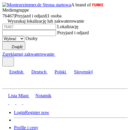
A brand of
Mediengruppe
76467
|
Przyjazd i odjazd
|
1 osoba
Wyszukaj lokalizację lub zakwaterowanie
Lokalizację
Przyjazd i odjazd
Osoby
Znajdź
Zareklamuj zakwaterowanie
English
Deutsch
Polski
Slovenský
Lista Miast
Notatnik
Login
Register now
Profile i ceny