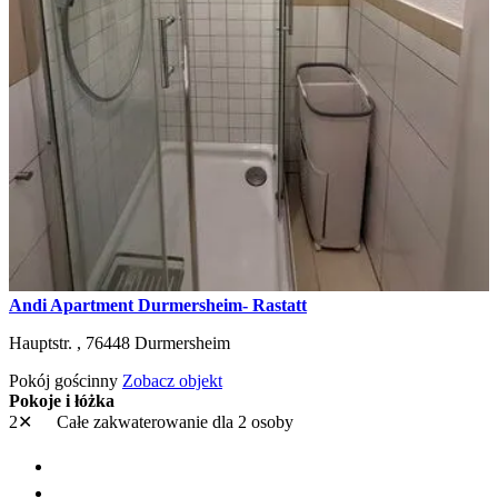
Andi Apartment Durmersheim- Rastatt
Hauptstr. ,
76448
Durmersheim
Pokój gościnny
Zobacz objekt
Pokoje i łóżka
2✕
Całe zakwaterowanie
dla 2 osoby