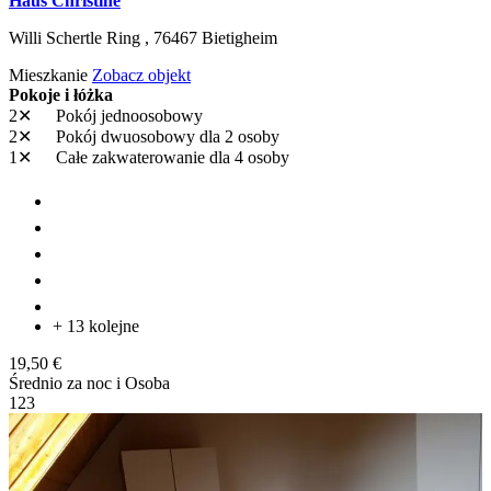
Haus Christine
Willi Schertle Ring ,
76467
Bietigheim
Mieszkanie
Zobacz objekt
Pokoje i łóżka
2✕
Pokój jednoosobowy
2✕
Pokój dwuosobowy
dla 2 osoby
1✕
Całe zakwaterowanie
dla 4 osoby
+ 13 kolejne
19,50 €
Średnio za noc i Osoba
1
2
3