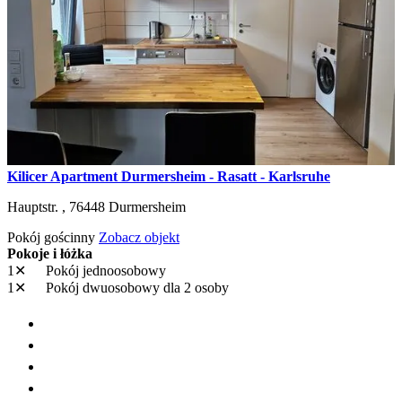
Kilicer Apartment Durmersheim - Rasatt - Karlsruhe
Hauptstr. ,
76448
Durmersheim
Pokój gościnny
Zobacz objekt
Pokoje i łóżka
1✕
Pokój jednoosobowy
1✕
Pokój dwuosobowy
dla 2 osoby