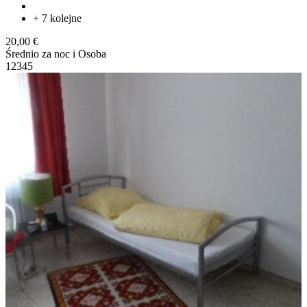
+ 7 kolejne
20,00 €
Średnio za noc i Osoba
1
2
3
4
5