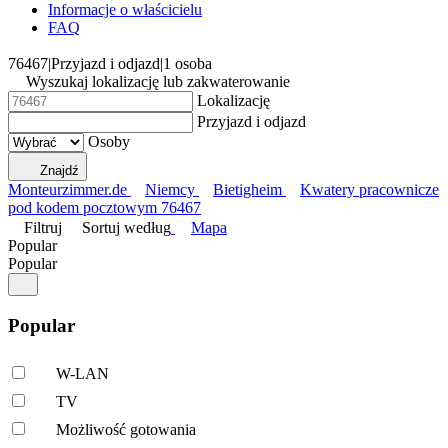
Informacje o właścicielu
FAQ
76467
|
Przyjazd i odjazd
|
1 osoba
Wyszukaj lokalizację lub zakwaterowanie
Lokalizację
Przyjazd i odjazd
Osoby
Znajdź
Monteurzimmer.de
Niemcy
Bietigheim
Kwatery pracownicze
pod kodem pocztowym 76467
Filtruj
Sortuj według
Mapa
Popular
Popular
Popular
W-LAN
TV
Możliwość gotowania