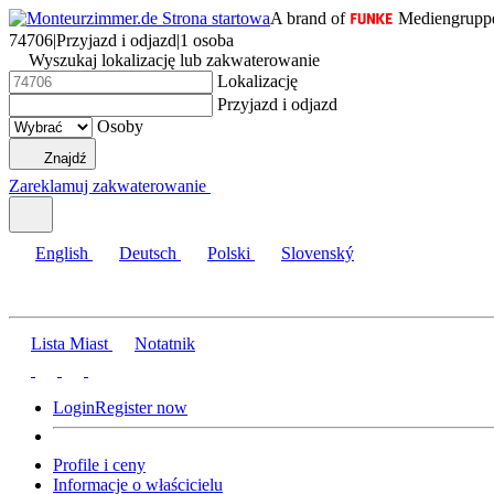
A brand of
Mediengrupp
74706
|
Przyjazd i odjazd
|
1 osoba
Wyszukaj lokalizację lub zakwaterowanie
Lokalizację
Przyjazd i odjazd
Osoby
Znajdź
Zareklamuj zakwaterowanie
English
Deutsch
Polski
Slovenský
Lista Miast
Notatnik
Login
Register now
Profile i ceny
Informacje o właścicielu