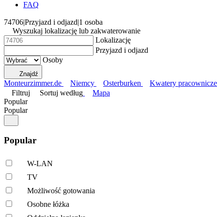
FAQ
74706
|
Przyjazd i odjazd
|
1 osoba
Wyszukaj lokalizację lub zakwaterowanie
Lokalizację
Przyjazd i odjazd
Osoby
Znajdź
Monteurzimmer.de
Niemcy
Osterburken
Kwatery pracownicz
Filtruj
Sortuj według
Mapa
Popular
Popular
Popular
W-LAN
TV
Możliwość gotowania
Osobne łóżka