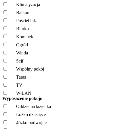
Klimatyzacja
Balkon
Pościel ink.
Biurko
Kominek
Ogród
Winda
Sejf
Wspólny pokój
Taras
TV
W-LAN
Wyposażenie pokoju
Oddzielna łazienka
Łożko dziecięce
4ózko podwójne