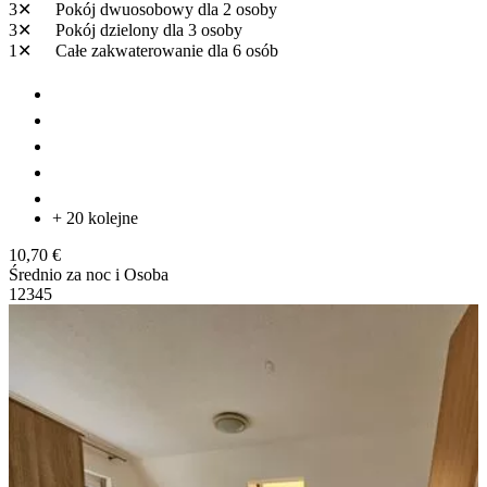
3✕
Pokój dwuosobowy
dla 2 osoby
3✕
Pokój dzielony
dla 3 osoby
1✕
Całe zakwaterowanie
dla 6 osób
+ 20 kolejne
10,70 €
Średnio za noc i Osoba
1
2
3
4
5