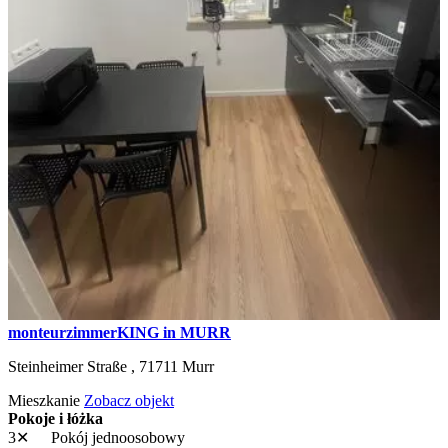
monteurzimmerKING in MURR
Steinheimer Straße ,
71711
Murr
Mieszkanie
Zobacz objekt
Pokoje i łóżka
3✕
Pokój jednoosobowy