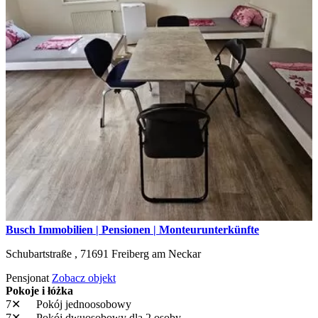
Busch Immobilien | Pensionen | Monteurunterkünfte
Schubartstraße ,
71691
Freiberg am Neckar
Pensjonat
Zobacz objekt
Pokoje i łóżka
7✕
Pokój jednoosobowy
7✕
Pokój dwuosobowy
dla 2 osoby