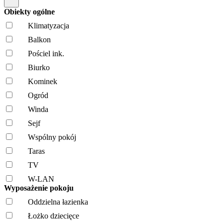
Obiekty ogólne
Klimatyzacja
Balkon
Pościel ink.
Biurko
Kominek
Ogród
Winda
Sejf
Wspólny pokój
Taras
TV
W-LAN
Wyposażenie pokoju
Oddzielna łazienka
Łożko dziecięce