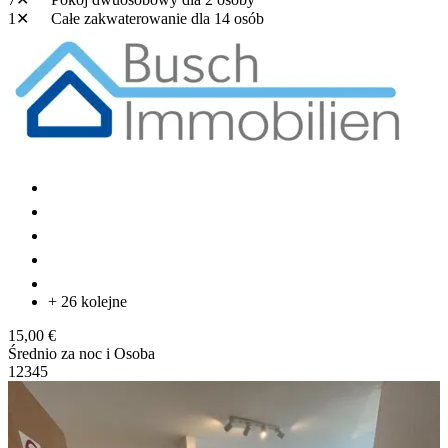
1✕
Całe zakwaterowanie
dla 14 osób
+ 26 kolejne
15,00 €
Średnio za noc i Osoba
1
2
3
4
5