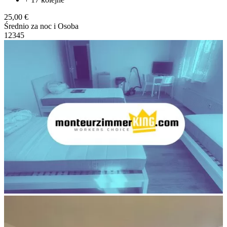
25,00 €
Średnio za noc i Osoba
1
2
3
4
5