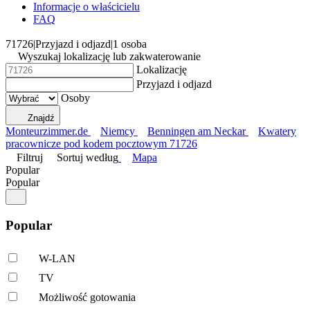
Informacje o właścicielu
FAQ
71726
|
Przyjazd i odjazd
|
1 osoba
Wyszukaj lokalizację lub zakwaterowanie
Lokalizację
Przyjazd i odjazd
Osoby
Znajdź
Monteurzimmer.de
Niemcy
Benningen am Neckar
Kwatery
pracownicze pod kodem pocztowym 71726
Filtruj
Sortuj według
Mapa
Popular
Popular
Popular
W-LAN
TV
Możliwość gotowania