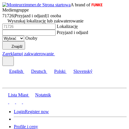
A brand of
Mediengruppe
71726
|
Przyjazd i odjazd
|
1 osoba
Wyszukaj lokalizację lub zakwaterowanie
Lokalizację
Przyjazd i odjazd
Osoby
Znajdź
Zareklamuj zakwaterowanie
English
Deutsch
Polski
Slovenský
Lista Miast
Notatnik
Login
Register now
Profile i ceny